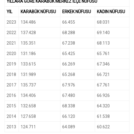
YILLARA GÖRE KARABÜK MERKEZ İLÇE NÜFUSU
YIL
KARABÜK NÜFUSU
ERKEK NÜFUSU
KADIN NÜFUSU
2023
134.486
66.455
68.031
2022
137.428
68.288
69.140
2021
135.351
67.238
68.113
2020
131.186
65.425
65.761
2019
133.615
66.269
67.346
2018
131.989
65.268
66.721
2017
135.737
67.976
67.761
2016
134.406
67.480
66.926
2015
132.658
68.338
64.320
2014
127.658
66.120
61.538
2013
124.711
64.089
60.622