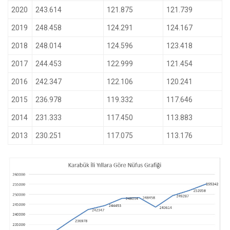
2020
243.614
121.875
121.739
2019
248.458
124.291
124.167
2018
248.014
124.596
123.418
2017
244.453
122.999
121.454
2016
242.347
122.106
120.241
2015
236.978
119.332
117.646
2014
231.333
117.450
113.883
2013
230.251
117.075
113.176