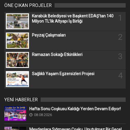
ÖNE ÇIKAN PROJELER
1
Karabük Belediyesi ve Başkent EDAŞ’tan 140
Milyon TL’lik Altyapı İş Birliği
2
Peyzaj Çalışmaları
3
Ramazan Sokağı Etkinlikleri
4
Sağlıklı Yaşam Egzersizleri Projesi
YENİ HABERLER
Hafta Sonu Coşkusu Kaldığı Yerden Devam Ediyor!
08.08.2026
Meydanlara Sığmayan Coşku, Unutulmaz Bir Gece!