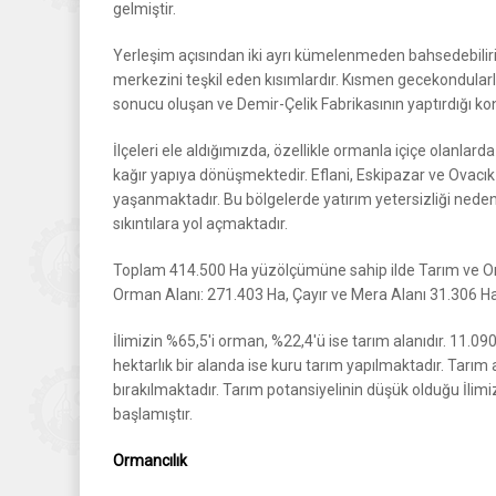
gelmiştir.
Yerleşim açısından iki ayrı kümelenmeden bahsedebiliri
merkezini teşkil eden kısımlardır. Kısmen gecekondularl
sonucu oluşan ve Demir-Çelik Fabrikasının yaptırdığı ko
İlçeleri ele aldığımızda, özellikle ormanla içiçe olanl
kağır yapıya dönüşmektedir. Eflani, Eskipazar ve Ovacık 
yaşanmaktadır. Bu bölgelerde yatırım yetersizliği neden
sıkıntılara yol açmaktadır.
Toplam 414.500 Ha yüzölçümüne sahip ilde Tarım ve Orm
Orman Alanı: 271.403 Ha, Çayır ve Mera Alanı 31.306 Ha
İlimizin %65,5'i orman, %22,4'ü ise tarım alanıdır. 11.09
hektarlık bir alanda ise kuru tarım yapılmaktadır. Tarım 
bırakılmaktadır. Tarım potansiyelinin düşük olduğu İlimiz
başlamıştır.
Ormancılık