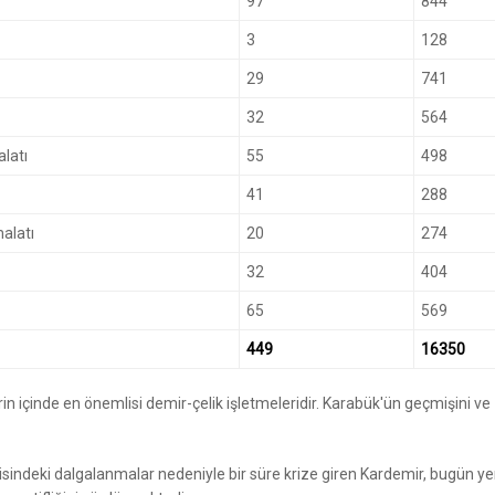
97
844
3
128
29
741
32
564
latı
55
498
41
288
alatı
20
274
32
404
65
569
449
16350
n içinde en önemlisi demir-çelik işletmeleridir. Karabük'ün geçmişini ve
sindeki dalgalanmalar nedeniyle bir süre krize giren Kardemir, bugün ye