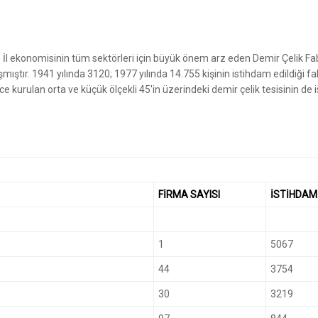
. İl ekonomisinin tüm sektörleri için büyük önem arz eden Demir Çelik Fab
ştır. 1941 yılında 3120; 1977 yılında 14.755 kişinin istihdam edildiği f
 kurulan orta ve küçük ölçekli 45'in üzerindeki demir çelik tesisinin de
FİRMA SAYISI
İSTİHDAM
1
5067
44
3754
30
3219