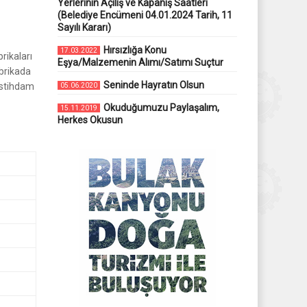
Yerlerinin Açılış ve Kapanış Saatleri
(Belediye Encümeni 04.01.2024 Tarih, 11
Sayılı Kararı)
Hırsızlığa Konu
17.03.2022
rikaları
Eşya/Malzemenin Alımı/Satımı Suçtur
abrikada
Seninde Hayratın Olsun
 istihdam
05.06.2020
Okuduğumuzu Paylaşalım,
15.11.2019
Herkes Okusun