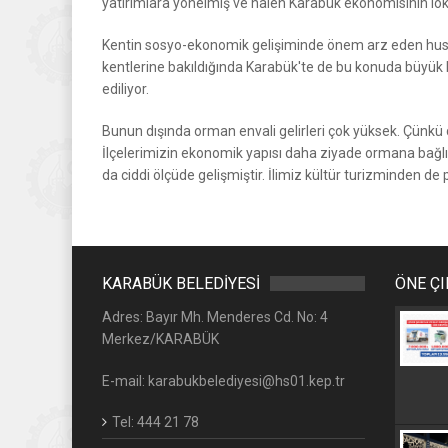
yatırımlara yönelmiş ve halen Karabük ekonomisinin lok
Kentin sosyo-ekonomik gelişiminde önem arz eden husus
kentlerine bakıldığında Karabük'te de bu konuda büyük b
ediliyor.
Bunun dışında orman envali gelirleri çok yüksek. Çünkü
İlçelerimizin ekonomik yapısı daha ziyade ormana bağlıd
da ciddi ölçüde gelişmiştir. İlimiz kültür turizminden de 
KARABÜK BELEDİYESİ
ÖNE Ç
Adres: Bayır Mh. Menderes Cd. No: 4
Merkez/KARABÜK
E-mail: karabukbelediyesi@hs01.kep.tr
Tel: 444 21 78