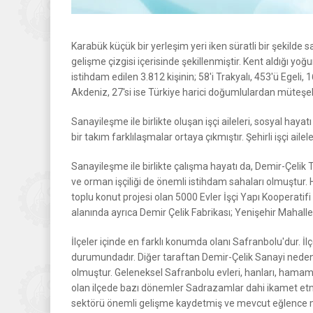
Karabük küçük bir yerleşim yeri iken süratli bir şekilde
gelişme çizgisi içerisinde şekillenmiştir. Kent aldığı yoğ
istihdam edilen 3.812 kişinin; 58'i Trakyalı, 453'ü Egeli
Akdeniz, 27'si ise Türkiye harici doğumlulardan müteşekk
Sanayileşme ile birlikte oluşan işçi aileleri, sosyal hayatı
bir takım farklılaşmalar ortaya çıkmıştır. Şehirli işçi aile
Sanayileşme ile birlikte çalışma hayatı da, Demir-Çelik Te
ve orman işçiliği de önemli istihdam sahaları olmuştur. Hız
toplu konut projesi olan 5000 Evler İşçi Yapı Kooperatifi 
alanında ayrıca Demir Çelik Fabrikası; Yenişehir Mahalle
İlçeler içinde en farklı konumda olanı Safranbolu'dur. İ
durumundadır. Diğer taraftan Demir-Çelik Sanayi nedeniy
olmuştur. Geleneksel Safranbolu evleri, hanları, hamamları
olan ilçede bazı dönemler Sadrazamlar dahi ikamet etmiş
sektörü önemli gelişme kaydetmiş ve mevcut eğlence mer