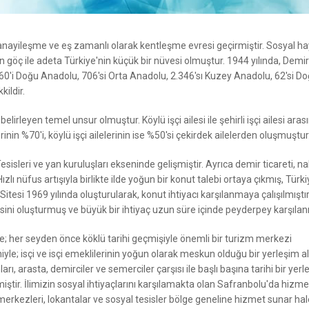
 sanayileşme ve eş zamanlı olarak kentleşme evresi geçirmiştir. Sosyal h
un göç ile adeta Türkiye'nin küçük bir nüvesi olmuştur. 1944 yılında, Demir
, 160'i Doğu Anadolu, 706'si Orta Anadolu, 2.346'sı Kuzey Anadolu, 62'si D
ildir.
 belirleyen temel unsur olmuştur. Köylü işçi ailesi ile şehirli işçi ailesi ara
lerinin %70'i, köylü işçi ailelerinin ise %50'si çekirdek ailelerden oluşmuştur
sisleri ve yan kuruluşları ekseninde gelişmiştir. Ayrıca demir ticareti, nak
lı nüfus artışıyla birlikte ilde yoğun bir konut talebi ortaya çıkmış, Türkiy
Sitesi 1969 yılında oluşturularak, konut ihtiyacı karşılanmaya çalışılmıştı
sini oluşturmuş ve büyük bir ihtiyaç uzun süre içinde peyderpey karşılanm
lçe; her seyden önce köklü tarihi geçmişiyle önemli bir turizm merkezi
le; isçi ve isçi emeklilerinin yoğun olarak meskun olduğu bir yerleşim a
, arasta, demirciler ve semerciler çarşısı ile başlı başına tarihi bir yerl
tir. İlimizin sosyal ihtiyaçlarını karşılamakta olan Safranbolu'da hizme
kezleri, lokantalar ve sosyal tesisler bölge geneline hizmet sunar hal