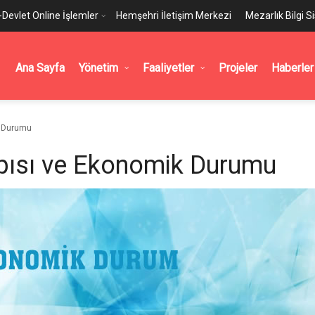
-Devlet Online İşlemler
Hemşehri İletişim Merkezi
Mezarlık Bilgi S
Ana Sayfa
Yönetim
Faaliyetler
Projeler
Haberler
k Durumu
pısı ve Ekonomik Durumu