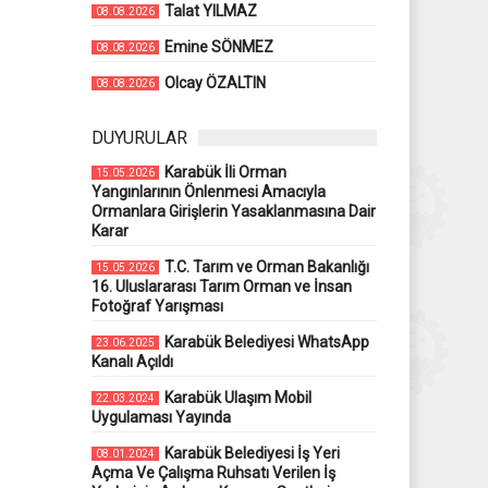
Talat YILMAZ
08.08.2026
Emine SÖNMEZ
08.08.2026
Olcay ÖZALTIN
08.08.2026
DUYURULAR
Karabük İli Orman
15.05.2026
Yangınlarının Önlenmesi Amacıyla
Ormanlara Girişlerin Yasaklanmasına Dair
Karar
T.C. Tarım ve Orman Bakanlığı
15.05.2026
16. Uluslararası Tarım Orman ve İnsan
Fotoğraf Yarışması
Karabük Belediyesi WhatsApp
23.06.2025
Kanalı Açıldı
Karabük Ulaşım Mobil
22.03.2024
Uygulaması Yayında
Karabük Belediyesi İş Yeri
08.01.2024
Açma Ve Çalışma Ruhsatı Verilen İş