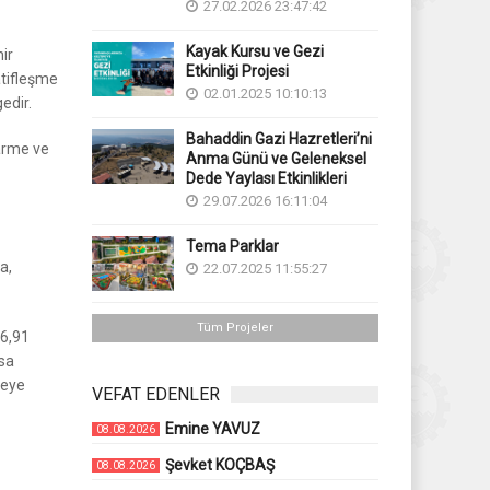
27.02.2026 23:47:42
Kayak Kursu ve Gezi
ir
Etkinliği Projesi
atifleşme
02.01.2025 10:10:13
edir.
Bahaddin Gazi Hazretleri’ni
narme ve
Anma Günü ve Geleneksel
Dede Yaylası Etkinlikleri
29.07.2026 16:11:04
Tema Parklar
a,
22.07.2025 11:55:27
Tüm Projeler
76,91
asa
meye
VEFAT EDENLER
Emine YAVUZ
08.08.2026
Şevket KOÇBAŞ
08.08.2026