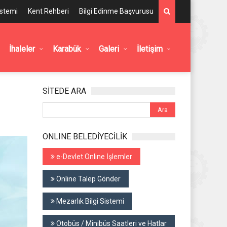
istemi
Kent Rehberi
Bilgi Edinme Başvurusu
İhaleler
Karabük
Galeri
İletişim
SİTEDE ARA
ONLINE BELEDİYECİLİK
e-Devlet Online İşlemler
Online Talep Gönder
Mezarlık Bilgi Sistemi
Otobüs / Minibüs Saatleri ve Hatlar