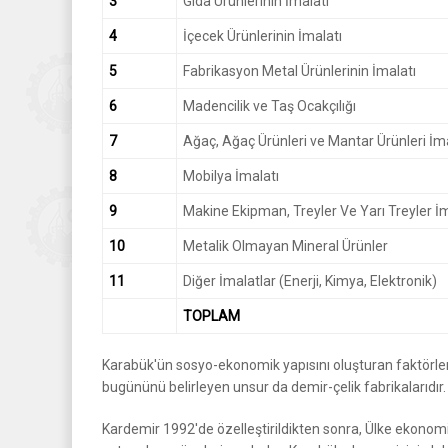
3
Gıda Ürünlerinin İmalatı
4
İçecek Ürünlerinin İmalatı
5
Fabrikasyon Metal Ürünlerinin İmalatı
6
Madencilik ve Taş Ocakçılığı
7
Ağaç, Ağaç Ürünleri ve Mantar Ürünleri İma
8
Mobilya İmalatı
9
Makine Ekipman, Treyler Ve Yarı Treyler İm
10
Metalik Olmayan Mineral Ürünler
11
Diğer İmalatlar (Enerji, Kimya, Elektronik)
TOPLAM
Karabük'ün sosyo-ekonomik yapısını oluşturan faktörleri
bugününü belirleyen unsur da demir-çelik fabrikalarıdır.
Kardemir 1992'de özelleştirildikten sonra, Ülke ekonomi