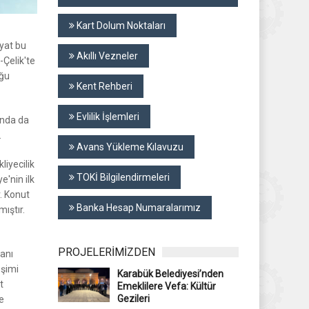
Kart Dolum Noktaları
ayat bu
Akıllı Vezneler
-Çelik'te
oğu
Kent Rehberi
Evlilik İşlemleri
sında da
.
Avans Yükleme Kılavuzu
liyecilik
TOKİ Bilgilendirmeleri
e'nin ilk
r. Konut
Banka Hesap Numaralarımız
ıştır.
PROJELERİMİZDEN
lanı
eşimi
Karabük Belediyesi’nden
t
Emeklilere Vefa: Kültür
Gezileri
e