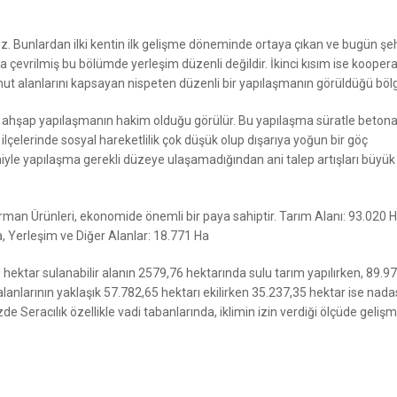
z. Bunlardan ilki kentin ilk gelişme döneminde ortaya çıkan ve bugün şeh
a çevrilmiş bu bölümde yerleşim düzenli değildir. İkinci kısım ise kooper
nut alanlarını kapsayan nispeten düzenli bir yapılaşmanın görüldüğü bölg
arda ahşap yapılaşmanın hakim olduğu görülür. Bu yapılaşma süratle beto
ilçelerinde sosyal hareketlilik çok düşük olup dışarıya yoğun bir göç
iyle yapılaşma gerekli düzeye ulaşamadığından ani talep artışları büyük
an Ürünleri, ekonomide önemli bir paya sahiptir. Tarım Alanı: 93.020 H
, Yerleşim ve Diğer Alanlar: 18.771 Ha
0 hektar sulanabilir alanın 2579,76 hektarında sulu tarım yapılırken, 89.9
alanlarının yaklaşık 57.782,65 hektarı ekilirken 35.237,35 hektar ise nad
de Seracılık özellikle vadi tabanlarında, iklimin izin verdiği ölçüde geliş