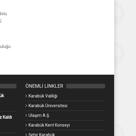
dolu
ç
culuğu
ÖNEMLİ LİNKLER
ük
Karabük Valiliği
Karabük Üniversitesi
Ulaşım A.Ş.
 Kaldı
Karabük Kent Konseyi
Şehir Karabük