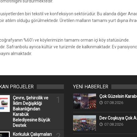
omotifliğini sürdürmektedir.
iyetlerden biri tekstil ve konfeksiyon sektörüdür. Bu alanda diğer Ana
ir atılım olduğu görülmektedir. Üretilen malların tamamı yurt dışına ihra
 coğrafyanın %60'ı ve köylerimizin tamamı orman içi köy statüsünde.
ır. Safranbolu ayrıca kültür ve turizmle de kalkınmaktadır. Ev pansiyon
payını almaktadır.
IKAN PROJELER
YENİ HABERLER
Çok Güzelsin Karab
1
Çevre, Şehircilik ve
07.08.2026
İklim Değişikliği
Bakanlığından
Karabük
Dev Coşkuya Çok Az
Belediyesine Büyük
07.08.2026
Destek
2
Korkuluk Çalışmaları