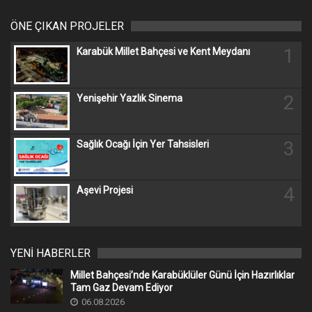
ÖNE ÇIKAN PROJELER
1
Karabük Millet Bahçesi ve Kent Meydanı
2
Yenişehir Yazlık Sinema
3
Sağlık Ocağı İçin Yer Tahsisleri
4
Aşevi Projesi
YENİ HABERLER
Millet Bahçesi’nde Karabüklüler Günü İçin Hazırlıklar
Tam Gaz Devam Ediyor
06.08.2026