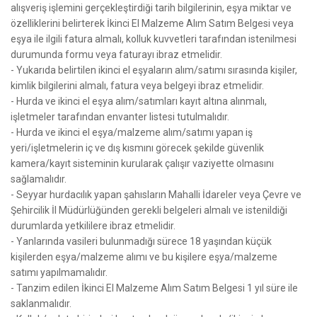
alışveriş işlemini gerçekleştirdiği tarih bilgilerinin, eşya miktar ve
özelliklerini belirterek İkinci El Malzeme Alım Satım Belgesi veya
eşya ile ilgili fatura almalı, kolluk kuvvetleri tarafından istenilmesi
durumunda formu veya faturayı ibraz etmelidir.
- Yukarıda belirtilen ikinci el eşyaların alım/satımı sırasında kişiler,
kimlik bilgilerini almalı, fatura veya belgeyi ibraz etmelidir.
- Hurda ve ikinci el eşya alım/satımları kayıt altına alınmalı,
işletmeler tarafından envanter listesi tutulmalıdır.
- Hurda ve ikinci el eşya/malzeme alım/satımı yapan iş
yeri/işletmelerin iç ve dış kısmını görecek şekilde güvenlik
kamera/kayıt sisteminin kurularak çalışır vaziyette olmasını
sağlamalıdır.
- Seyyar hurdacılık yapan şahısların Mahalli İdareler veya Çevre ve
Şehircilik İl Müdürlüğünden gerekli belgeleri almalı ve istenildiği
durumlarda yetkililere ibraz etmelidir.
- Yanlarında vasileri bulunmadığı sürece 18 yaşından küçük
kişilerden eşya/malzeme alımı ve bu kişilere eşya/malzeme
satımı yapılmamalıdır.
- Tanzim edilen İkinci El Malzeme Alım Satım Belgesi 1 yıl süre ile
saklanmalıdır.