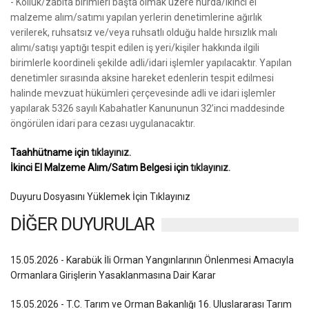
- Kolluk/zabıta birimleri başta olmak üzere hurda/ikinci el
malzeme alım/satımı yapılan yerlerin denetimlerine ağırlık
verilerek, ruhsatsız ve/veya ruhsatlı olduğu halde hırsızlık malı
alımı/satışı yaptığı tespit edilen iş yeri/kişiler hakkında ilgili
birimlerle koordineli şekilde adli/idari işlemler yapılacaktır. Yapılan
denetimler sırasında aksine hareket edenlerin tespit edilmesi
halinde mevzuat hükümleri çerçevesinde adli ve idari işlemler
yapılarak 5326 sayılı Kabahatler Kanununun 32’inci maddesinde
öngörülen idari para cezası uygulanacaktır.
Taahhütname için
tıklayınız.
İkinci El Malzeme Alım/Satım Belgesi için
tıklayınız.
Duyuru Dosyasını Yüklemek İçin Tıklayınız
DİĞER DUYURULAR
15.05.2026 - Karabük İli Orman Yangınlarının Önlenmesi Amacıyla
Ormanlara Girişlerin Yasaklanmasına Dair Karar
15.05.2026 - T.C. Tarım ve Orman Bakanlığı 16. Uluslararası Tarım