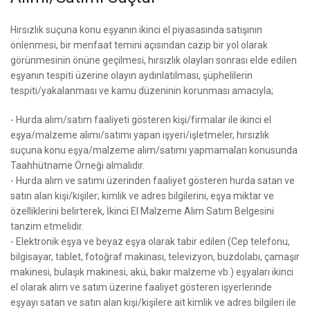
Hırsızlık suçuna konu eşyanın ikinci el piyasasında satışının
önlenmesi, bir menfaat temini açısından cazip bir yol olarak
görünmesinin önüne geçilmesi, hırsızlık olayları sonrası elde edilen
eşyanın tespiti üzerine olayın aydınlatılması, şüphelilerin
tespiti/yakalanması ve kamu düzeninin korunması amacıyla;
- Hurda alım/satım faaliyeti gösteren kişi/firmalar ile ikinci el
eşya/malzeme alımı/satımı yapan işyeri/işletmeler, hırsızlık
suçuna konu eşya/malzeme alım/satımı yapmamaları konusunda
Taahhütname Örneği almalıdır.
- Hurda alım ve satımı üzerinden faaliyet gösteren hurda satan ve
satın alan kişi/kişiler; kimlik ve adres bilgilerini, eşya miktar ve
özelliklerini belirterek, İkinci El Malzeme Alım Satım Belgesini
tanzim etmelidir.
- Elektronik eşya ve beyaz eşya olarak tabir edilen (Cep telefonu,
bilgisayar, tablet, fotoğraf makinası, televizyon, buzdolabı, çamaşır
makinesi, bulaşık makinesi, akü, bakır malzeme vb.) eşyaları ikinci
el olarak alım ve satım üzerine faaliyet gösteren işyerlerinde
eşyayı satan ve satın alan kişi/kişilere ait kimlik ve adres bilgileri ile