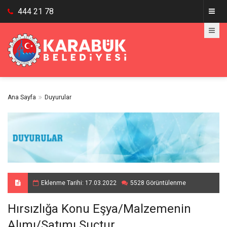
444 21 78
Ana Sayfa
Duyurular
Eklenme Tarihi: 17.03.2022
5528 Görüntülenme
Hırsızlığa Konu Eşya/Malzemenin
Alımı/Satımı Suçtur