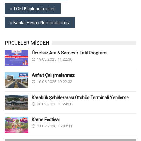
TOKİ Bilgilendirmeleri
Banka Hesap Numaralarımız
PROJELERİMİZDEN
Ücretsiz Ara & Sömestr Tatil Programı
19.03.2025 11:22:30
Asfalt Çalışmalarımız
18.06.2025 10:22:32
Karabük Şehirlerarası Otobüs Terminali Yenileme
06.02.2025 13:24:58
Karne Festivali
01.07.2026 15:43:11