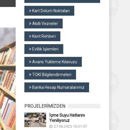
Kart Dolum Noktaları
Akıllı Vezneler
Kent Rehberi
Evlilik İşlemleri
Avans Yükleme Kılavuzu
TOKİ Bilgilendirmeleri
Banka Hesap Numaralarımız
PROJELERİMİZDEN
İçme Suyu Hatlarını
Yeniliyoruz
27.06.2025 10:31:47