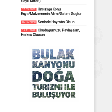
Sayılı Kararı)
Hırsızlığa Konu
17.03.2022
Eşya/Malzemenin Alımı/Satımı Suçtur
Seninde Hayratın Olsun
05.06.2020
Okuduğumuzu Paylaşalım,
15.11.2019
Herkes Okusun