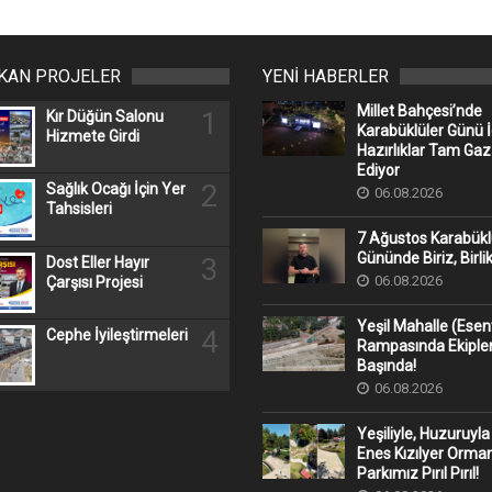
IKAN PROJELER
YENİ HABERLER
Millet Bahçesi’nde
1
Kır Düğün Salonu
Karabüklüler Günü İ
Hizmete Girdi
Hazırlıklar Tam Ga
Ediyor
2
Sağlık Ocağı İçin Yer
06.08.2026
Tahsisleri
7 Ağustos Karabükl
Gününde Biriz, Birli
3
Dost Eller Hayır
06.08.2026
Çarşısı Projesi
Yeşil Mahalle (Ese
4
Cephe İyileştirmeleri
Rampasında Ekipler
Başında!
06.08.2026
Yeşiliyle, Huzuruyla
Enes Kızılyer Orman
Parkımız Pırıl Pırıl!