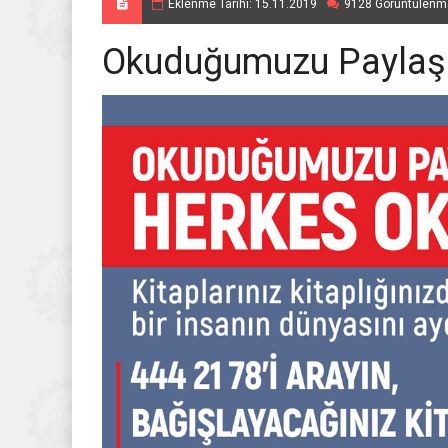
Eklenme Tarihi: 15.11.2019
9128 Görüntülenm
Okuduğumuzu Paylaşa