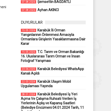
Şemsettin BAĞDATLI
07.08.2026
meni
Ayhan AKINCI
07.08.2026
DUYURULAR
Karabük İli Orman
15.05.2026
Yangınlarının Önlenmesi Amacıyla
Ormanlara Girişlerin Yasaklanmasına Dair
Karar
T.C. Tarım ve Orman Bakanlığı
15.05.2026
16. Uluslararası Tarım Orman ve İnsan
Fotoğraf Yarışması
Karabük Belediyesi WhatsApp
23.06.2025
Kanalı Açıldı
Karabük Ulaşım Mobil
22.03.2024
Uygulaması Yayında
Karabük Belediyesi İş Yeri
08.01.2024
Açma Ve Çalışma Ruhsatı Verilen İş
Yerlerinin Açılış ve Kapanış Saatleri
(Belediye Encümeni 04.01.2024 Tarih, 11