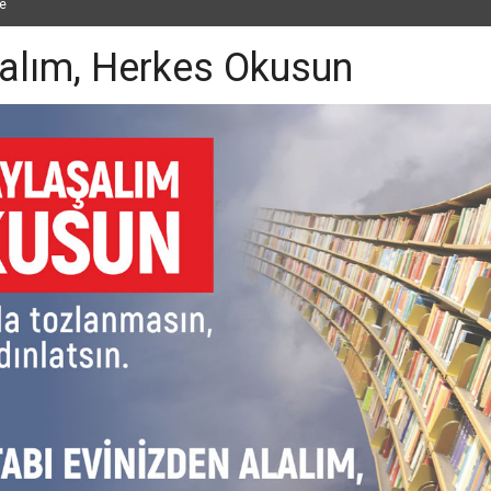
e
lım, Herkes Okusun