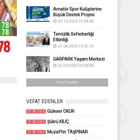
Amatör Spor Kulüplerine
Büyük Destek Projesi
22.10.2024 13:38:40
Temizlik Seferberliği
Etkinliği
01.06.2026 15:52:14
GARPARK Yaşam Merkezi
22.04.2026 23:08:09
Tüm Projeler
VEFAT EDENLER
Güleser OKUR
07.08.2026
Şükrü KILIÇ
07.08.2026
Muzaffer TAŞPINAR
07.08.2026