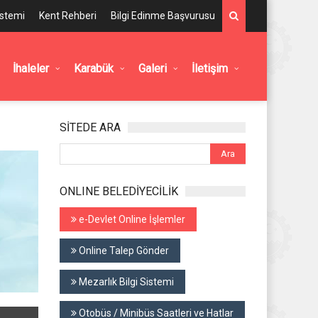
istemi
Kent Rehberi
Bilgi Edinme Başvurusu
İhaleler
Karabük
Galeri
İletişim
SİTEDE ARA
ONLINE BELEDİYECİLİK
e-Devlet Online İşlemler
Online Talep Gönder
Mezarlık Bilgi Sistemi
Otobüs / Minibüs Saatleri ve Hatlar