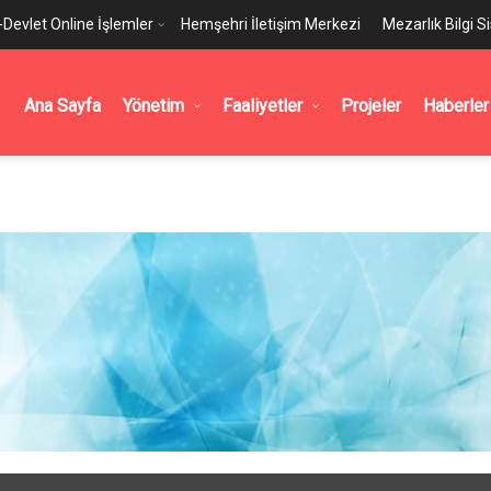
-Devlet Online İşlemler
Hemşehri İletişim Merkezi
Mezarlık Bilgi S
Ana Sayfa
Yönetim
Faaliyetler
Projeler
Haberler