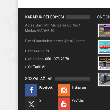
KARABÜK BELEDİYESİ
ÖNE Ç
Adres: Bayır Mh. Menderes Cd. No: 4
Merkez/KARABÜK
E-mail: karabukbelediyesi@hs01.kep.tr
Tel: 444 21 78
WhatsApp:
0501 078 78 78
Yol Tarifi Al
SOSYAL AĞLAR
Facebook
Instagram
X
YouTube