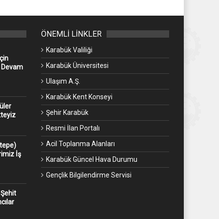
ÖNEMLİ LİNKLER
Karabük Valiliği
çin
Karabük Üniversitesi
z Devam
Ulaşım A.Ş.
Karabük Kent Konseyi
üler
Şehir Karabük
kteyiz
Resmi İlan Portalı
Acil Toplanma Alanları
ntepe)
imiz İş
Karabük Güncel Hava Durumu
Gençlik Bilgilendirme Servisi
 Şehit
cılar