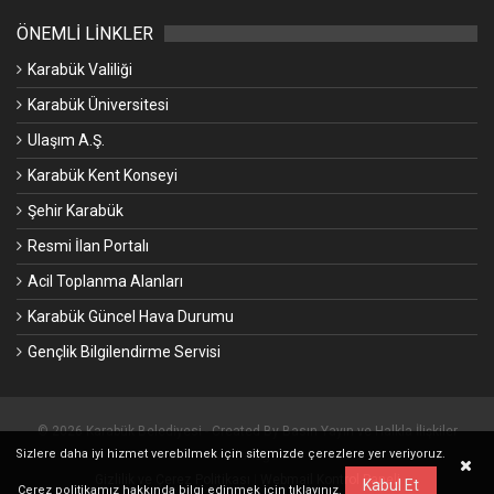
ÖNEMLİ LİNKLER
Karabük Valiliği
Karabük Üniversitesi
Ulaşım A.Ş.
Karabük Kent Konseyi
Şehir Karabük
Resmi İlan Portalı
Acil Toplanma Alanları
Karabük Güncel Hava Durumu
Gençlik Bilgilendirme Servisi
© 2026 Karabük Belediyesi - Created By Basın Yayın ve Halkla İlişkiler
Sizlere daha iyi hizmet verebilmek için sitemizde çerezlere yer veriyoruz.
Müdürlüğü.
Gizlilik ve Çerez Politikası
|
Webmail Kontrol Paneli
Kabul Et
Çerez politikamız hakkında bilgi edinmek için
tıklayınız.