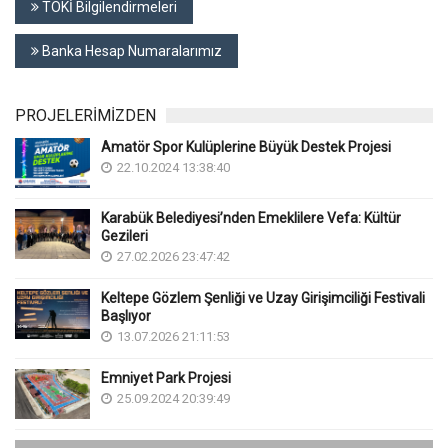
TOKİ Bilgilendirmeleri
Banka Hesap Numaralarımız
PROJELERİMİZDEN
Amatör Spor Kulüplerine Büyük Destek Projesi
22.10.2024 13:38:40
Karabük Belediyesi’nden Emeklilere Vefa: Kültür
Gezileri
27.02.2026 23:47:42
Keltepe Gözlem Şenliği ve Uzay Girişimciliği Festivali
Başlıyor
13.07.2026 21:11:53
Emniyet Park Projesi
25.09.2024 20:39:49