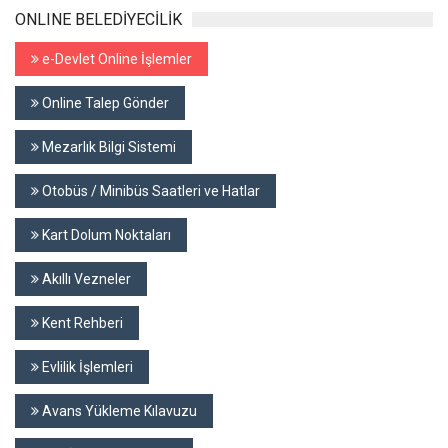
ONLINE BELEDİYECİLİK
e-Devlet Online İşlemler
Online Talep Gönder
Mezarlık Bilgi Sistemi
Otobüs / Minibüs Saatleri ve Hatlar
Kart Dolum Noktaları
Akıllı Vezneler
Kent Rehberi
Evlilik İşlemleri
Avans Yükleme Kılavuzu