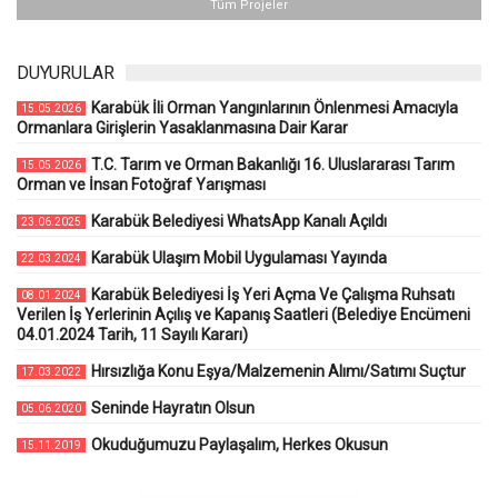
Tüm Projeler
DUYURULAR
Karabük İli Orman Yangınlarının Önlenmesi Amacıyla
15.05.2026
Ormanlara Girişlerin Yasaklanmasına Dair Karar
T.C. Tarım ve Orman Bakanlığı 16. Uluslararası Tarım
15.05.2026
Orman ve İnsan Fotoğraf Yarışması
Karabük Belediyesi WhatsApp Kanalı Açıldı
23.06.2025
Karabük Ulaşım Mobil Uygulaması Yayında
22.03.2024
Karabük Belediyesi İş Yeri Açma Ve Çalışma Ruhsatı
08.01.2024
Verilen İş Yerlerinin Açılış ve Kapanış Saatleri (Belediye Encümeni
04.01.2024 Tarih, 11 Sayılı Kararı)
Hırsızlığa Konu Eşya/Malzemenin Alımı/Satımı Suçtur
17.03.2022
Seninde Hayratın Olsun
05.06.2020
Okuduğumuzu Paylaşalım, Herkes Okusun
15.11.2019