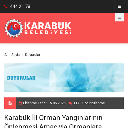
444 21 78
Ana Sayfa
Duyurular
Eklenme Tarihi: 15.05.2026
1178 Görüntülenme
Karabük İli Orman Yangınlarının
Önlenmesi Amacıyla Ormanlara