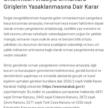
Girişlerin Yasaklanmasına Dair Karar
Doğal zenginliklerimizin başında gelen ormanlarımızın yangınlara
karşı korunması amacıyla, mevsimsel veya insani faktörlere dayalı
olarak orman yangınlarının artabileceği, özellikle yaz mevsimi ve
tatil sezonu olması sebebiyle vatandaşlarımızın yoğun bir şekilde
mangal, semaver veya ocak ile anız ve benzeri bitki örtüsü
yaktıkları, bu durumun da hava sıcaklığının yüksekliği ve kuru ot/
çalılık miktarının artmasına bağlı olarak orman yangınlarında artışa
neden olacaktır.
İlimiz genelinde orman yangınlarının önlenmesi amacıyla, ilgili
kurum ve kuruluşların görevlerinin belirlenmesi, gerekli kontrol ve
denetimlerin yapılması ve ormanlık alanlarda gerçek ve tüzel
kişilerin uymaları gereken kurallara dair 2026/2 sayılı Valilik Kararı
Karabük Valiliği sitesinde (
https://www.karabuk.gov.tr
)
yayımlanmıştır. Bu tedbir ve yasaklara uymayanlar hakkında; 6831
sayılı Orman Kanunu, 5442 sayılı İl İdaresi Kanunu, 2872 sayılı
Çevre Kanunu, 5271 sayılı Türk Ceza Kanunu ve 5326 sayılı
Kabahatler Kanununa göre yasal işlem yapılacaktır.