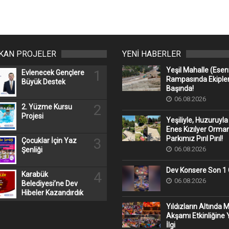
IKAN PROJELER
YENİ HABERLER
Yeşil Mahalle (Ese
1
Evlenecek Gençlere
Rampasında Ekipler
Büyük Destek
Başında!
06.08.2026
2
2. Yüzme Kursu
Projesi
Yeşiliyle, Huzuruyla
Enes Kızılyer Orman
Parkımız Pırıl Pırıl!
3
Çocuklar İçin Yaz
06.08.2026
Şenliği
Dev Konsere Son 1️
4
Karabük
06.08.2026
Belediyesi’ne Dev
Hibeler Kazandırdık
Yıldızların Altında 
Akşamı Etkinliğine
İlgi