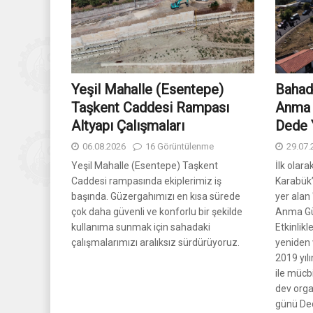
Yeşil Mahalle (Esentepe)
Bahadd
Taşkent Caddesi Rampası
Anma 
Altyapı Çalışmaları
Dede Y
06.08.2026
16 Görüntülenme
29.07.
Yeşil Mahalle (Esentepe) Taşkent
İlk olara
Caddesi rampasında ekiplerimiz iş
Karabük’
başında. Güzergahımızı en kısa sürede
yer alan
çok daha güvenli ve konforlu bir şekilde
Anma Gü
kullanıma sunmak için sahadaki
Etkinlikl
çalışmalarımızı aralıksız sürdürüyoruz.
yeniden 
2019 yıl
ile mücb
dev org
günü Ded