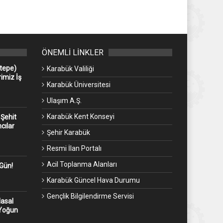
ÖNEMLİ LİNKLER
ntepe)
Karabük Valiliği
imiz İş
Karabük Üniversitesi
Ulaşım A.Ş.
Karabük Kent Konseyi
 Şehit
cılar
Şehir Karabük
Resmi İlan Portalı
Acil Toplanma Alanları
 Gün!
Karabük Güncel Hava Durumu
Gençlik Bilgilendirme Servisi
Masal
 Yoğun