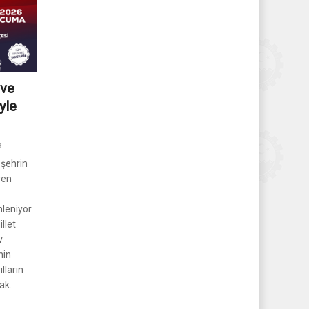
 ve
yle
e
 şehrin
ren
leniyor.
llet
v
nin
lların
ak.