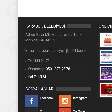
KARABÜK BELEDİYESİ
ÖNE Ç
Adres: Bayır Mh. Menderes Cd. No: 4
Merkez/KARABÜK
E-mail: karabukbelediyesi@hs01.kep.tr
Tel: 444 21 78
WhatsApp:
0501 078 78 78
Yol Tarifi Al
SOSYAL AĞLAR
Facebook
Instagram
X
YouTube