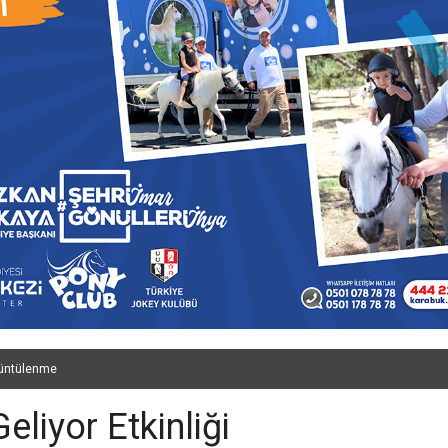
üntülenme
liyor Etkinliği