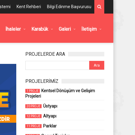
istemi
Kent Rehberi
Bilgi Edinme Başvurusu
İhaleler
Karabük
Galeri
İletişim
PROJELERDE ARA
PROJELERİMİZ
Kentsel Dönüşüm ve Gelişim
1 PROJE
Projeleri
Üstyapı
20 PROJE
Altyapı
12 PROJE
Parklar
11 PROJE