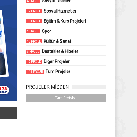
Sosyal Tesisler
6 PROJE
Sosyal Hizmetler
12 PROJE
Eğitim & Kurs Projeleri
13 PROJE
Spor
5 PROJE
Kültür & Sanat
15 PROJE
Destekler & Hibeler
8 PROJE
Diğer Projeler
13 PROJE
Tüm Projeler
116 PROJE
PROJELERİMİZDEN
Tüm Projeler