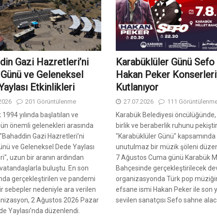
in Gazi Hazretleri’ni
Karabüklüler Günü Sefo
Günü ve Geleneksel
Hakan Peker Konserleri
aylası Etkinlikleri
Kutlanıyor
2026
201 Görüntülenme
27.07.2026
111 Görüntülenm
k 1994 yılında başlatılan ve
Karabük Belediyesi öncülüğünde,
ün önemli gelenekleri arasında
birlik ve beraberlik ruhunu pekişti
 "Bahaddin Gazi Hazretleri’ni
"Karabüklüler Günü" kapsamında
nü ve Geleneksel Dede Yaylası
unutulmaz bir müzik şöleni düzen
eri", uzun bir aranın ardından
7 Ağustos Cuma günü Karabük Mi
vatandaşlarla buluştu. En son
Bahçesinde gerçekleştirilecek de
ında gerçekleştirilen ve pandemi
organizasyonda Türk pop müziği
ir sebepler nedeniyle ara verilen
efsane ismi Hakan Peker ile son yı
anizasyon, 2 Ağustos 2026 Pazar
sevilen sanatçısı Sefo sahne alac
e Yaylası’nda düzenlendi.