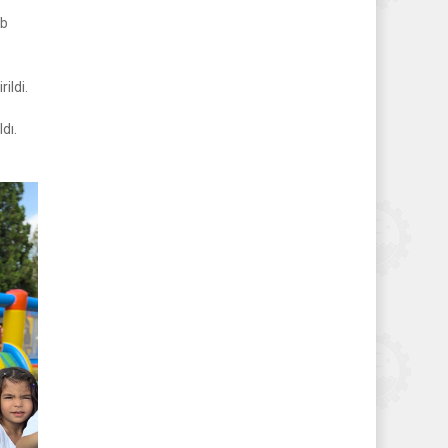
ub
ildi.
dı.