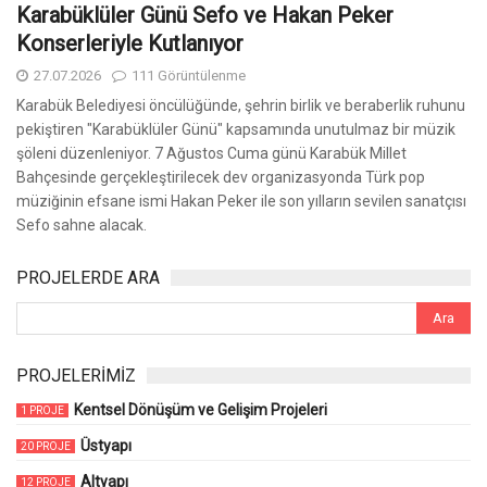
Karabüklüler Günü Sefo ve Hakan Peker
Konserleriyle Kutlanıyor
27.07.2026
111 Görüntülenme
Karabük Belediyesi öncülüğünde, şehrin birlik ve beraberlik ruhunu
pekiştiren "Karabüklüler Günü" kapsamında unutulmaz bir müzik
şöleni düzenleniyor. 7 Ağustos Cuma günü Karabük Millet
Bahçesinde gerçekleştirilecek dev organizasyonda Türk pop
müziğinin efsane ismi Hakan Peker ile son yılların sevilen sanatçısı
Sefo sahne alacak.
PROJELERDE ARA
PROJELERİMİZ
Kentsel Dönüşüm ve Gelişim Projeleri
1 PROJE
Üstyapı
20 PROJE
Altyapı
12 PROJE