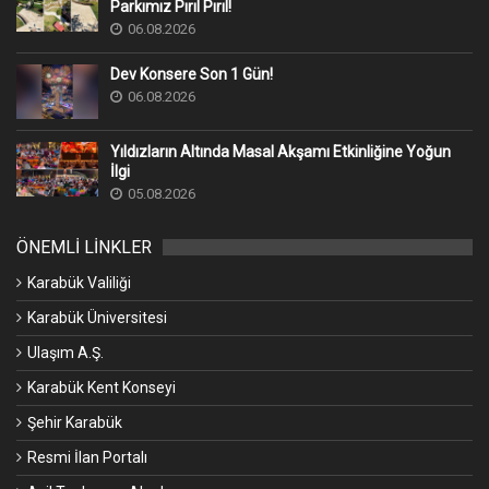
Parkımız Pırıl Pırıl!
06.08.2026
Dev Konsere Son 1️ Gün!
06.08.2026
Yıldızların Altında Masal Akşamı Etkinliğine Yoğun
İlgi
05.08.2026
ÖNEMLİ LİNKLER
Karabük Valiliği
Karabük Üniversitesi
Ulaşım A.Ş.
Karabük Kent Konseyi
Şehir Karabük
Resmi İlan Portalı