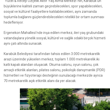
"Yücel & Recep Özçelik Aktif Yaş Alma Merkezi"nin, Karabük’ün
büyüklerine kaliteli zaman geçirebilecekleri, spor yapabilecekleri,
sosyal ve kültürel faaliyetlere katılabilecekleri, aynı zamanda
toplumla bağlarını güçlendirebilecekleri nitelikli bir ortam sunması
hedefleniyor.
Ergenekon Mahallesi’nde inşa edilen merkez, ileri yaş grubundaki
vatandaşlara yönelik sosyal, kültürel ve sağlık odaklı birçok hizmeti
aynı çatı altında sunacak.
Karabük Belediyesi tarafından tahsis edilen 3.000 metrekarelik
arazi üzerinde yükselen merkez, toplam 1.000 metrekarelik iki
katlı kapalı alandan oluşacak. Okuma salonu, oyun salonu, çok
amaçlı etkinlik alanları, pilates salonu, psikolojik danışmanlık (PDR)
hizmetleri ve fizyoterapi desteğinin sunulacağı merkezde ayrıca
70 metrekarelik açık etkinlik alanı da yer alacak.