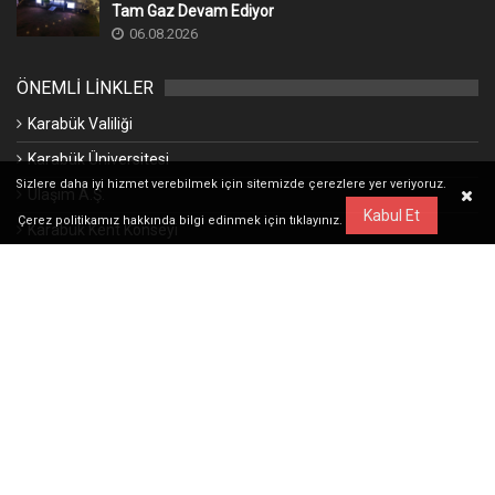
Tam Gaz Devam Ediyor
06.08.2026
ÖNEMLİ LİNKLER
Karabük Valiliği
Karabük Üniversitesi
Sizlere daha iyi hizmet verebilmek için sitemizde çerezlere yer veriyoruz.
Ulaşım A.Ş.
Kabul Et
Çerez politikamız hakkında bilgi edinmek için
tıklayınız.
Karabük Kent Konseyi
Şehir Karabük
Resmi İlan Portalı
Acil Toplanma Alanları
Karabük Güncel Hava Durumu
Gençlik Bilgilendirme Servisi
© 2026 Karabük Belediyesi - Created By Basın Yayın ve Halkla İlişkiler