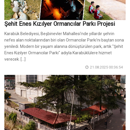
Şehit Enes Kızılyer Ormancılar Parkı Projesi
Karabük Belediyesi, Beşbinevler Mahallesi’nde yıllardır şehrin
nefes alan noktalarından biri olan Ormancılar Parkı’nı baştan sona
yeniledi. Modern bir yaşam alanına dönüştürülen park, artık "Şehit
Enes Kızılyer Ormancılar Parkı" adıyla Karabüklülere hizmet
verecek. [...]
21.08.2025 00:36:54