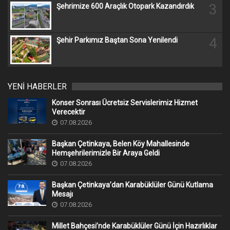
3
Şehrimize 600 Araçlık Otopark Kazandırdık
4
Şehir Parkımız Baştan Sona Yenilendi
YENİ HABERLER
Konser Sonrası Ücretsiz Servislerimiz Hizmet
Verecektir
07.08.2026
Başkan Çetinkaya, Belen Köy Mahallesinde
Hemşehrilerimizle Bir Araya Geldi
07.08.2026
Başkan Çetinkaya’dan Karabüklüler Günü Kutlama
Mesajı
07.08.2026
Millet Bahçesi’nde Karabüklüler Günü İçin Hazırlıklar