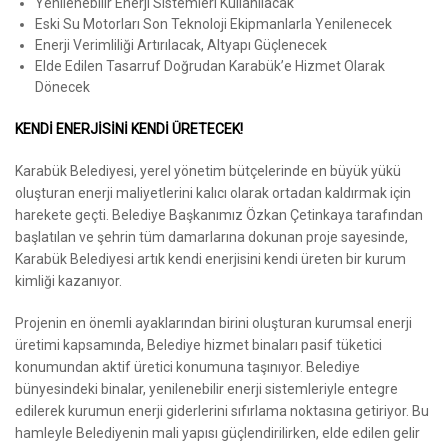
Yenilenebilir Enerji Sistemleri Kullanılacak
Eski Su Motorları Son Teknoloji Ekipmanlarla Yenilenecek
Enerji Verimliliği Artırılacak, Altyapı Güçlenecek
Elde Edilen Tasarruf Doğrudan Karabük’e Hizmet Olarak
Dönecek
KENDİ ENERJİSİNİ KENDİ ÜRETECEK!
Karabük Belediyesi, yerel yönetim bütçelerinde en büyük yükü
oluşturan enerji maliyetlerini kalıcı olarak ortadan kaldırmak için
harekete geçti. Belediye Başkanımız Özkan Çetinkaya tarafından
başlatılan ve şehrin tüm damarlarına dokunan proje sayesinde,
Karabük Belediyesi artık kendi enerjisini kendi üreten bir kurum
kimliği kazanıyor.
Projenin en önemli ayaklarından birini oluşturan kurumsal enerji
üretimi kapsamında, Belediye hizmet binaları pasif tüketici
konumundan aktif üretici konumuna taşınıyor. Belediye
bünyesindeki binalar, yenilenebilir enerji sistemleriyle entegre
edilerek kurumun enerji giderlerini sıfırlama noktasına getiriyor. Bu
hamleyle Belediyenin mali yapısı güçlendirilirken, elde edilen gelir