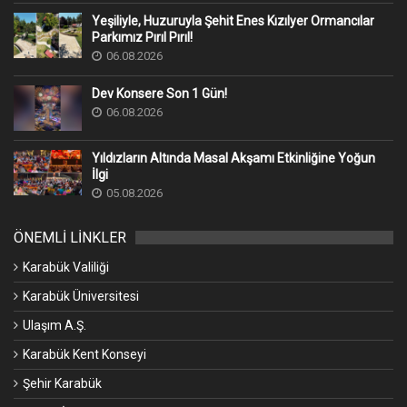
Yeşiliyle, Huzuruyla Şehit Enes Kızılyer Ormancılar
Parkımız Pırıl Pırıl!
06.08.2026
Dev Konsere Son 1️ Gün!
06.08.2026
Yıldızların Altında Masal Akşamı Etkinliğine Yoğun
İlgi
05.08.2026
ÖNEMLİ LİNKLER
Karabük Valiliği
Karabük Üniversitesi
Ulaşım A.Ş.
Karabük Kent Konseyi
Şehir Karabük