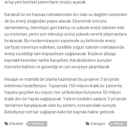
artışı yeni kentsel yatırımların önünü açacak.
Karabük’ün en hassas noktalarından biri olan su dağıtım sistemleri
de bu enerji atağından payını alacak. Ekonomik ömrünü
tamamlamış, teknolojisi geri kalmış ve yüksek enerji tüketen eski
su motorları, yerini son teknoloji ürünü yüksek verimli ekipmanlara
bırakacak. Bu modernizasyon sayesinde su iletiminde enerji
sarfiyatı minimize edilirken, özellikle yoğun tüketim noktalarında
enerji sürekliliği tam kapasiteyle sağlanacak. Böylece altyapı
kaynaklı kesintiler tarihe karışırken, Karabüklülere sunulan
hizmetin kalitesi ve güvenliği en üst seviyeye çıkartılacak.
Hesaplı ve mantıklı bir planla hazırlanan bu projenin 3 yıl içinde
bitirilmesi hedefleniyor. Toplamda 150 milyon liralık bir yatırımla
hayata geçirilen bu vizyon, her yıl Belediye bütçesine 50 milyon
liralık dev bir fayda sağlayacak. Yatırım bedelini sadece 3 yıl içinde
tamamen karşılayacak olan bu sistem, sonrasındaki süreçte
Belediyeye net kar sağlayan kalıcı bir kaynak haline gelecek.
Etiketler
Kategori
karabük
Altyapı