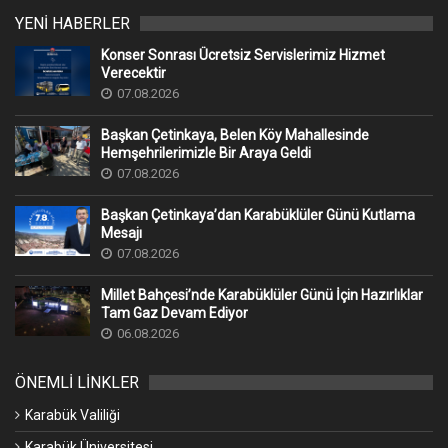
YENİ HABERLER
Konser Sonrası Ücretsiz Servislerimiz Hizmet
Verecektir
07.08.2026
Başkan Çetinkaya, Belen Köy Mahallesinde
Hemşehrilerimizle Bir Araya Geldi
07.08.2026
Başkan Çetinkaya’dan Karabüklüler Günü Kutlama
Mesajı
07.08.2026
Millet Bahçesi’nde Karabüklüler Günü İçin Hazırlıklar
Tam Gaz Devam Ediyor
06.08.2026
ÖNEMLİ LİNKLER
Karabük Valiliği
Karabük Üniversitesi