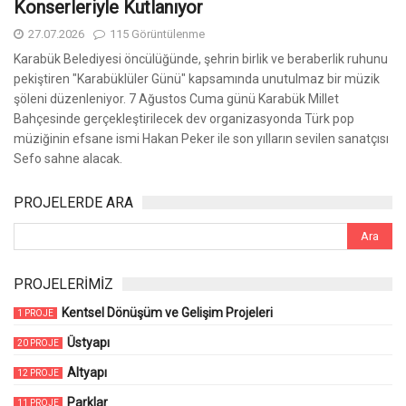
Konserleriyle Kutlanıyor
27.07.2026
115 Görüntülenme
Karabük Belediyesi öncülüğünde, şehrin birlik ve beraberlik ruhunu
pekiştiren "Karabüklüler Günü" kapsamında unutulmaz bir müzik
şöleni düzenleniyor. 7 Ağustos Cuma günü Karabük Millet
Bahçesinde gerçekleştirilecek dev organizasyonda Türk pop
müziğinin efsane ismi Hakan Peker ile son yılların sevilen sanatçısı
Sefo sahne alacak.
PROJELERDE ARA
PROJELERİMİZ
Kentsel Dönüşüm ve Gelişim Projeleri
1 PROJE
Üstyapı
20 PROJE
Altyapı
12 PROJE
Parklar
11 PROJE