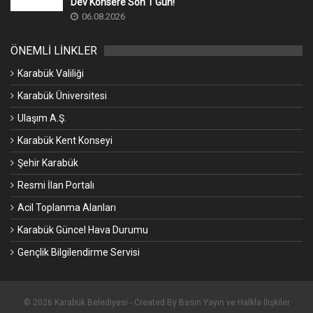
Dev Konsere Son 1️ Gün!
06.08.2026
ÖNEMLİ LİNKLER
Karabük Valiliği
Karabük Üniversitesi
Ulaşım A.Ş.
Karabük Kent Konseyi
Şehir Karabük
Resmi İlan Portalı
Acil Toplanma Alanları
Karabük Güncel Hava Durumu
Gençlik Bilgilendirme Servisi
© 2026 Karabük Belediyesi - Created By Basın Yayın ve Halkla İlişkiler