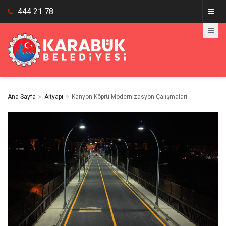
444 21 78
Ana Sayfa
Altyapı
Kanyon Köprü Modernizasyon Çalışmaları