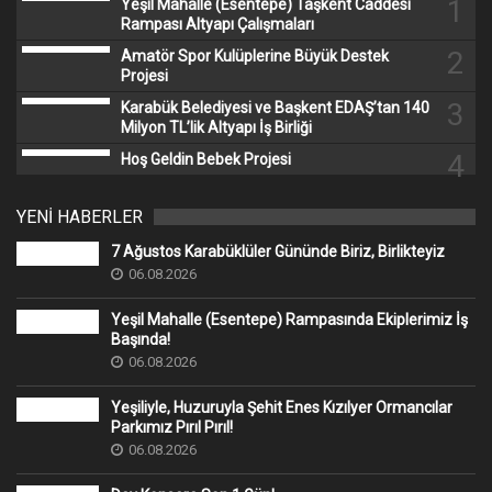
1
Yeşil Mahalle (Esentepe) Taşkent Caddesi
Rampası Altyapı Çalışmaları
2
Amatör Spor Kulüplerine Büyük Destek
Projesi
3
Karabük Belediyesi ve Başkent EDAŞ’tan 140
Milyon TL’lik Altyapı İş Birliği
4
Hoş Geldin Bebek Projesi
YENİ HABERLER
7 Ağustos Karabüklüler Gününde Biriz, Birlikteyiz
06.08.2026
Yeşil Mahalle (Esentepe) Rampasında Ekiplerimiz İş
Başında!
06.08.2026
Yeşiliyle, Huzuruyla Şehit Enes Kızılyer Ormancılar
Parkımız Pırıl Pırıl!
06.08.2026