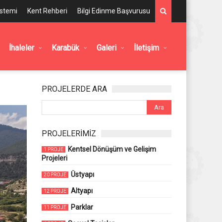
istemi
Kent Rehberi
Bilgi Edinme Başvurusu
İhaleler
Karabük
Galeri
İletişim
PROJELERDE ARA
PROJELERİMİZ
Kentsel Dönüşüm ve Gelişim
1 PROJE
Projeleri
Üstyapı
20 PROJE
Altyapı
12 PROJE
Parklar
11 PROJE