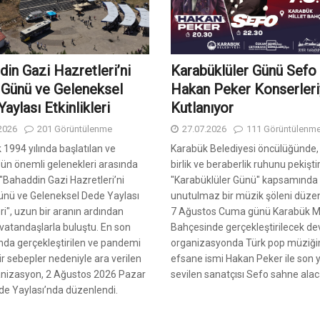
in Gazi Hazretleri’ni
Karabüklüler Günü Sefo
Günü ve Geleneksel
Hakan Peker Konserleri
aylası Etkinlikleri
Kutlanıyor
2026
201 Görüntülenme
27.07.2026
111 Görüntülenm
k 1994 yılında başlatılan ve
Karabük Belediyesi öncülüğünde,
ün önemli gelenekleri arasında
birlik ve beraberlik ruhunu pekişti
 "Bahaddin Gazi Hazretleri’ni
"Karabüklüler Günü" kapsamında
nü ve Geleneksel Dede Yaylası
unutulmaz bir müzik şöleni düzen
eri", uzun bir aranın ardından
7 Ağustos Cuma günü Karabük Mi
vatandaşlarla buluştu. En son
Bahçesinde gerçekleştirilecek de
ında gerçekleştirilen ve pandemi
organizasyonda Türk pop müziği
ir sebepler nedeniyle ara verilen
efsane ismi Hakan Peker ile son yı
anizasyon, 2 Ağustos 2026 Pazar
sevilen sanatçısı Sefo sahne alac
e Yaylası’nda düzenlendi.