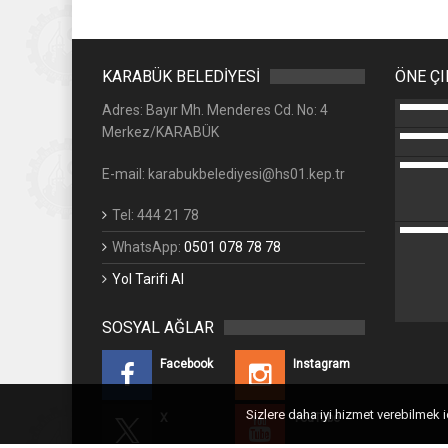
KARABÜK BELEDİYESİ
ÖNE Ç
Adres: Bayır Mh. Menderes Cd. No: 4
Merkez/KARABÜK
E-mail: karabukbelediyesi@hs01.kep.tr
Tel: 444 21 78
WhatsApp:
0501 078 78 78
Yol Tarifi Al
SOSYAL AĞLAR
Facebook
Instagram
Sizlere daha iyi hizmet verebilmek 
X
YouTube