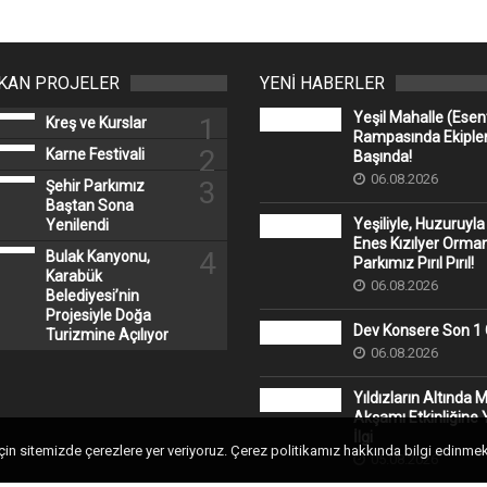
IKAN PROJELER
YENİ HABERLER
Yeşil Mahalle (Ese
1
Kreş ve Kurslar
Rampasında Ekipler
2
Karne Festivali
Başında!
06.08.2026
Yeşiliyle, Huzuruyla
3
Şehir Parkımız
Enes Kızılyer Orman
Baştan Sona
Parkımız Pırıl Pırıl!
Yenilendi
06.08.2026
4
Bulak Kanyonu,
Karabük
Dev Konsere Son 1️
Belediyesi’nin
06.08.2026
Projesiyle Doğa
Turizmine Açılıyor
Yıldızların Altında 
Akşamı Etkinliğine
İlgi
için sitemizde çerezlere yer veriyoruz. Çerez politikamız hakkında bilgi edinmek
05.08.2026