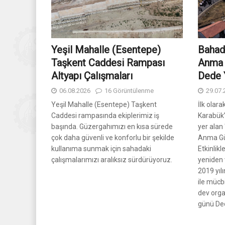
Yeşil Mahalle (Esentepe)
Bahadd
Taşkent Caddesi Rampası
Anma 
Altyapı Çalışmaları
Dede Y
06.08.2026
16 Görüntülenme
29.07.
Yeşil Mahalle (Esentepe) Taşkent
İlk olara
Caddesi rampasında ekiplerimiz iş
Karabük’
başında. Güzergahımızı en kısa sürede
yer alan
çok daha güvenli ve konforlu bir şekilde
Anma Gü
kullanıma sunmak için sahadaki
Etkinlikl
çalışmalarımızı aralıksız sürdürüyoruz.
yeniden 
2019 yıl
ile mücb
dev org
günü Ded