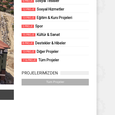
Sosyal Tesisler
6 PROJE
Sosyal Hizmetler
12 PROJE
Eğitim & Kurs Projeleri
13 PROJE
Spor
5 PROJE
Kültür & Sanat
15 PROJE
Destekler & Hibeler
8 PROJE
Diğer Projeler
13 PROJE
Tüm Projeler
116 PROJE
PROJELERİMİZDEN
Tüm Projeler