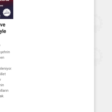
 ve
yle
e
 şehrin
ren
leniyor.
llet
v
nin
lların
ak.