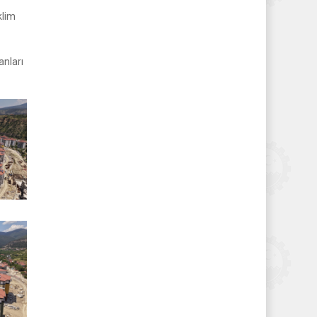
klim
anları