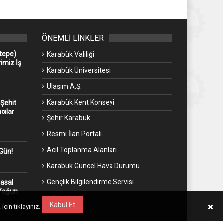
ÖNEMLİ LİNKLER
ntepe)
Karabük Valiliği
imiz İş
Karabük Üniversitesi
Ulaşım A.Ş.
Karabük Kent Konseyi
 Şehit
cılar
Şehir Karabük
Resmi İlan Portalı
Acil Toplanma Alanları
 Gün!
Karabük Güncel Hava Durumu
Gençlik Bilgilendirme Servisi
Masal
 Yoğun
Kabul Et
 için
tıklayınız.