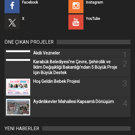
Destekler & Hibeler
8 PROJE
Diğer Projeler
13 PROJE
Tüm Projeler
116 PROJE
PROJELERİMİZDEN
Tüm Projeler
KARABÜK BELEDİYESİ
Adres: Bayır Mh. Menderes Cd. No: 4 Merkez/KARABÜK
E-mail: karabukbelediyesi@hs01.kep.tr
Tel: 444 21 78
WhatsApp:
0501 078 78 78