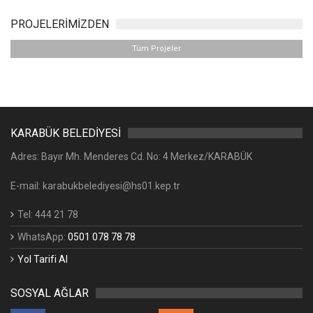
PROJELERDE ARA
PROJELERİMİZ
Kentsel Dönüşüm ve Gelişim Projeleri
1 PROJE
Üstyapı
20 PROJE
Altyapı
12 PROJE
Parklar
11 PROJE
Sosyal Tesisler
6 PROJE
Sosyal Hizmetler
12 PROJE
Eğitim & Kurs Projeleri
13 PROJE
Spor
5 PROJE
Kültür & Sanat
15 PROJE