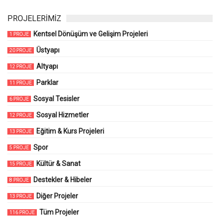
Karabüklüler Günü Sefo ve Hakan Peker
Konserleriyle Kutlanıyor
27.07.2026
127 Görüntülenme
Karabük Belediyesi öncülüğünde, şehrin birlik ve beraberlik ruhunu
pekiştiren "Karabüklüler Günü" kapsamında unutulmaz bir müzik
şöleni düzenleniyor. 7 Ağustos Cuma günü Karabük Millet
Bahçesinde gerçekleştirilecek dev organizasyonda Türk pop
müziğinin efsane ismi Hakan Peker ile son yılların sevilen sanatçısı
Sefo sahne alacak.