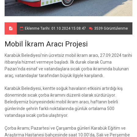
Eklenme Tarihi: 01.10.2024 15:08:47
3539 Görüntülenme
Mobil İkram Aracı Projesi
Karabük Belediyesi’nin ücretsiz mobil ikram aracı, 27.09.2024 tarihi
itibarıyla hizmet vermeye başladı. İlk durak olarak Cuma
Pazarı’nda esnaf ve vatandaşlara sıcak çorba ikramında bulunan
araç, vatandaşlar tarafından büyük ilgiyle karşılandı.
Karabük Belediyesi, kentte soğuk havaların etkisini artırdığı kış
döneminde sıcak çorba ikramını düzenli olarak sürdürüyor.
Belediyemiz bünyesindeki mobil ikram aracı, haftanın belirli
günlerinde şehrin farklı noktalarında günlük ortalama 500
vatandaşa sıcak çorba ulaştırıyor.
Çorba ikramı; Pazartesi ve Çarşamba günleri Karabük Eğitim ve
Araştırma Hastanesi bahçesinde saat 10.00’da, Salı ve Perşembe