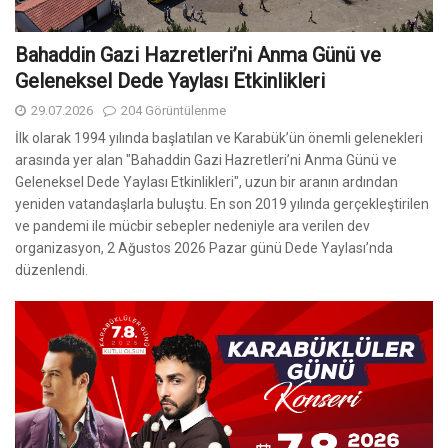
Yeşil Mahalle (Esentepe) Taşkent Caddesi
Rampası Altyapı Çalışmaları
06.08.2026
22 Görüntülenme
Yeşil Mahalle (Esentepe) Taşkent Caddesi rampasında ekiplerimiz
iş başında. Güzergahımızı en kısa sürede çok daha güvenli ve
konforlu bir şekilde kullanıma sunmak için sahadaki
çalışmalarımızı aralıksız sürdürüyoruz.