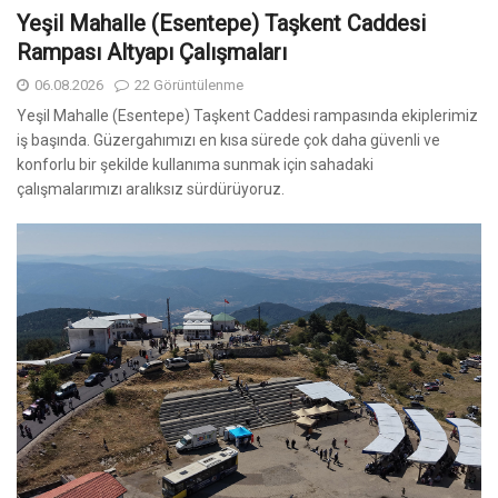
Etiketler
Kategori
karabük
Sosyal Hizmetler
DİĞER PROJELERİMİZ