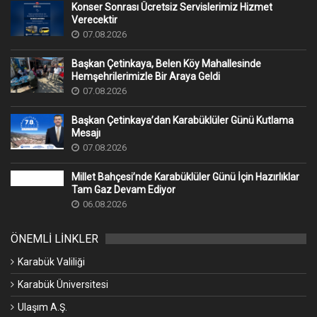
Yol Tarifi Al
SOSYAL AĞLAR
Facebook
Instagram
X
YouTube
ÖNE ÇIKAN PROJELER
1
Akıllı Vezneler
2
Karabük Belediyesi’ne Çevre, Şehircilik ve
İklim Değişikliği Bakanlığı’ndan 5 Büyük Proje
İçin Büyük Destek
3
Hoş Geldin Bebek Projesi
4
Aydınlıkevler Mahallesi Kapsamlı Dönüşüm