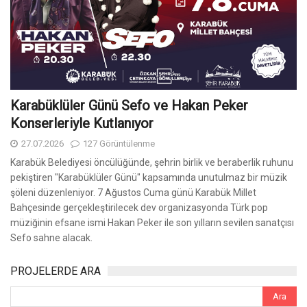
Bahaddin Gazi Hazretleri’ni Anma Günü ve
Geleneksel Dede Yaylası Etkinlikleri
29.07.2026
204 Görüntülenme
İlk olarak 1994 yılında başlatılan ve Karabük’ün önemli gelenekleri
arasında yer alan "Bahaddin Gazi Hazretleri’ni Anma Günü ve
Geleneksel Dede Yaylası Etkinlikleri", uzun bir aranın ardından
yeniden vatandaşlarla buluştu. En son 2019 yılında gerçekleştirilen
ve pandemi ile mücbir sebepler nedeniyle ara verilen dev
organizasyon, 2 Ağustos 2026 Pazar günü Dede Yaylası’nda
düzenlendi.