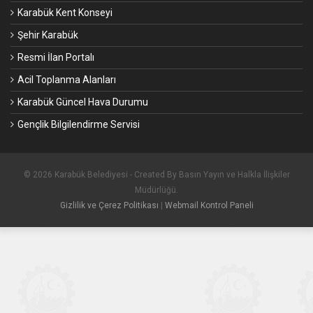
YENİ HABERLER
Konser Sonrası Ücretsiz Servislerimiz Hizmet
Verecektir
07.08.2026
Başkan Çetinkaya, Belen Köy Mahallesinde
Hemşehrilerimizle Bir Araya Geldi
07.08.2026
Başkan Çetinkaya’dan Karabüklüler Günü Kutlama
Mesajı
07.08.2026
Millet Bahçesi’nde Karabüklüler Günü İçin Hazırlıklar
Tam Gaz Devam Ediyor
06.08.2026
ÖNEMLİ LİNKLER