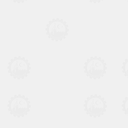
Karabük Valiliği
Karabük Üniversitesi
Ulaşım A.Ş.
Karabük Kent Konseyi
Şehir Karabük
Resmi İlan Portalı
Acil Toplanma Alanları
Karabük Güncel Hava Durumu
Gençlik Bilgilendirme Servisi
© 2026 Karabük Belediyesi - Created By Basın Yayın ve Halkla İlişkiler
Müdürlüğü.
Gizlilik ve Çerez Politikası
|
Webmail Kontrol Paneli