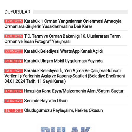
DUYURULAR
Karabük İli Orman Yangınlarının Önlenmesi Amacıyla
15.05.2026
Ormanlara Girişlerin Yasaklanmasına Dair Karar
T.C. Tarım ve Orman Bakanlığı 16. Uluslararası Tarım
15.05.2026
Orman ve İnsan Fotoğraf Yarışması
Karabük Belediyesi WhatsApp Kanalı Açıldı
23.06.2025
Karabük Ulaşım Mobil Uygulaması Yayında
22.03.2024
Karabük Belediyesi İş Yeri Açma Ve Çalışma Ruhsatı
08.01.2024
Verilen İş Yerlerinin Açılış ve Kapanış Saatleri (Belediye Encümeni
04.01.2024 Tarih, 11 Sayılı Kararı)
Hırsızlığa Konu Eşya/Malzemenin Alımı/Satımı Suçtur
17.03.2022
Seninde Hayratın Olsun
05.06.2020
Okuduğumuzu Paylaşalım, Herkes Okusun
15.11.2019