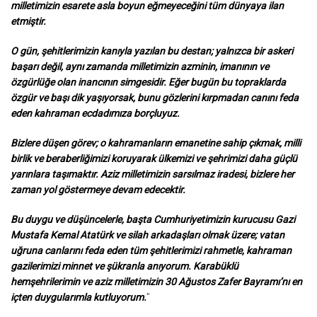
milletimizin esarete asla boyun eğmeyeceğini tüm dünyaya ilan
etmiştir.
O gün, şehitlerimizin kanıyla yazılan bu destan; yalnızca bir askeri
başarı değil, aynı zamanda milletimizin azminin, imanının ve
özgürlüğe olan inancının simgesidir. Eğer bugün bu topraklarda
özgür ve başı dik yaşıyorsak, bunu gözlerini kırpmadan canını feda
eden kahraman ecdadımıza borçluyuz.
Bizlere düşen görev; o kahramanların emanetine sahip çıkmak, milli
birlik ve beraberliğimizi koruyarak ülkemizi ve şehrimizi daha güçlü
yarınlara taşımaktır. Aziz milletimizin sarsılmaz iradesi, bizlere her
zaman yol göstermeye devam edecektir.
Bu duygu ve düşüncelerle, başta Cumhuriyetimizin kurucusu Gazi
Mustafa Kemal Atatürk ve silah arkadaşları olmak üzere; vatan
uğruna canlarını feda eden tüm şehitlerimizi rahmetle, kahraman
gazilerimizi minnet ve şükranla anıyorum. Karabüklü
hemşehrilerimin ve aziz milletimizin 30 Ağustos Zafer Bayramı’nı en
içten duygularımla kutluyorum.
"