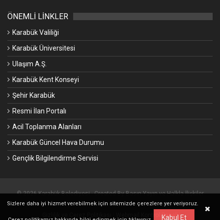
ÖNEMLİ LİNKLER
Karabük Valiliği
Karabük Üniversitesi
Ulaşım A.Ş.
Karabük Kent Konseyi
Şehir Karabük
Resmi İlan Portalı
Acil Toplanma Alanları
Karabük Güncel Hava Durumu
Gençlik Bilgilendirme Servisi
© 2026 Karabük Belediyesi - Created By Basın Yayın ve Halkla İlişkiler
Sizlere daha iyi hizmet verebilmek için sitemizde çerezlere yer veriyoruz.
Müdürlüğü.
Gizlilik ve Çerez Politikası
|
Webmail Kontrol Paneli
Kabul Et
Çerez politikamız hakkında bilgi edinmek için
tıklayınız.