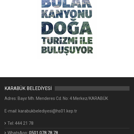
KARABÜK BELEDİYESİ
Adres: Bayır Mh. Menderes Cd. No: 4 Merkez/KARABÜK
E-mail: karabukbelediyesi@hs01.kep.tr
Tel: 444 21 78
WhatsApp:
0501 078 78 78