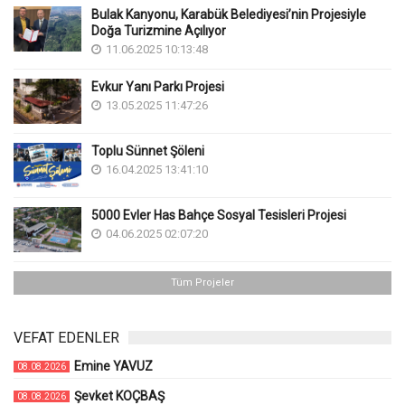
Bulak Kanyonu, Karabük Belediyesi’nin Projesiyle
Doğa Turizmine Açılıyor
11.06.2025 10:13:48
Evkur Yanı Parkı Projesi
13.05.2025 11:47:26
Toplu Sünnet Şöleni
16.04.2025 13:41:10
5000 Evler Has Bahçe Sosyal Tesisleri Projesi
04.06.2025 02:07:20
Tüm Projeler
VEFAT EDENLER
Emine YAVUZ
08.08.2026
Şevket KOÇBAŞ
08.08.2026