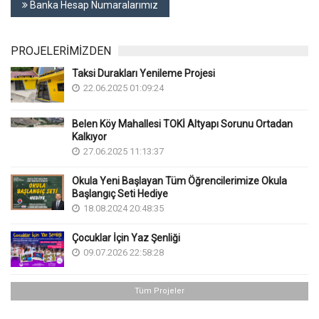
Banka Hesap Numaralarımız
PROJELERİMİZDEN
Taksi Durakları Yenileme Projesi
22.06.2025 01:09:24
Belen Köy Mahallesi TOKİ Altyapı Sorunu Ortadan
Kalkıyor
27.06.2025 11:13:37
Okula Yeni Başlayan Tüm Öğrencilerimize Okula
Başlangıç Seti Hediye
18.08.2024 20:48:35
Çocuklar İçin Yaz Şenliği
09.07.2026 22:58:28
Tüm Projeler