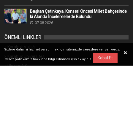
Başkan Çetinkaya, Konseri Öncesi Millet Bahçesinde
ki Alanda İncelemelerde Bulundu
07.08.2026
ÖNEMLİ LİNKLER
Karabük Valiliği
Sizlere daha iyi hizmet verebilmek için sitemizde çerezlere yer veriyoruz.
Karabük Üniversitesi
Kabul Et
Çerez politikamız hakkında bilgi edinmek için
tıklayınız.
Ulaşım A.Ş.
Karabük Kent Konseyi
Şehir Karabük
Resmi İlan Portalı
Acil Toplanma Alanları
Karabük Güncel Hava Durumu
Gençlik Bilgilendirme Servisi