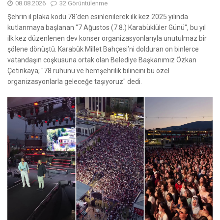
08.08.2026
32 Görüntülenme
Şehrin il plaka kodu 78’den esinlenilerek ilk kez 2025 yılında
kutlanmaya başlanan "7 Ağustos (7.8.) Karabüklüler Günü", bu yıl
ilk kez düzenlenen dev konser organizasyonlarıyla unutulmaz bir
şölene dönüştü. Karabük Millet Bahçesi’ni dolduran on binlerce
vatandaşın coşkusuna ortak olan Belediye Başkanımız Özkan
Çetinkaya; "78 ruhunu ve hemşehrilik bilincini bu özel
organizasyonlarla geleceğe taşıyoruz" dedi.