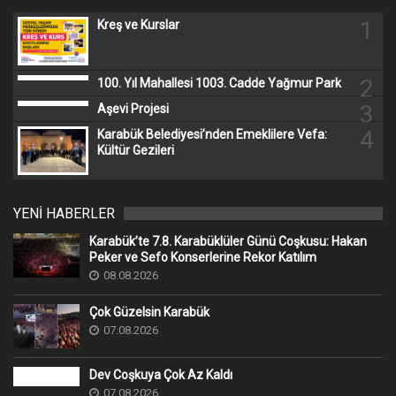
1
Kreş ve Kurslar
2
100. Yıl Mahallesi 1003. Cadde Yağmur Park
3
Aşevi Projesi
4
Karabük Belediyesi’nden Emeklilere Vefa:
Kültür Gezileri
YENİ HABERLER
Karabük’te 7.8. Karabüklüler Günü Coşkusu: Hakan
Peker ve Sefo Konserlerine Rekor Katılım
08.08.2026
Çok Güzelsin Karabük
07.08.2026
Dev Coşkuya Çok Az Kaldı
07.08.2026