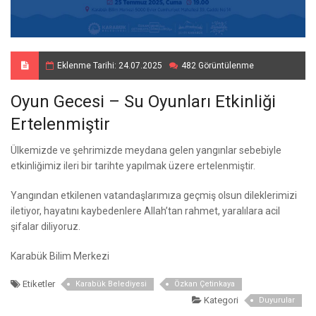
Eklenme Tarihi: 24.07.2025
482 Görüntülenme
Oyun Gecesi – Su Oyunları Etkinliği
Ertelenmiştir
Ülkemizde ve şehrimizde meydana gelen yangınlar sebebiyle
etkinliğimiz ileri bir tarihte yapılmak üzere ertelenmiştir.
Yangından etkilenen vatandaşlarımıza geçmiş olsun dileklerimizi
iletiyor, hayatını kaybedenlere Allah’tan rahmet, yaralılara acil
şifalar diliyoruz.
Karabük Bilim Merkezi
Etiketler
Karabük Belediyesi
Özkan Çetinkaya
Kategori
Duyurular