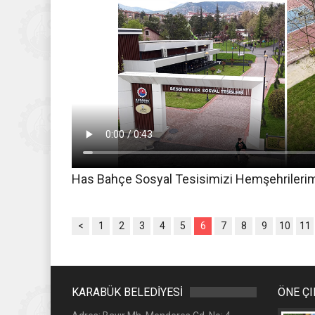
Has Bahçe Sosyal Tesisimizi Hemşehrileri
<
1
2
3
4
5
6
7
8
9
10
11
KARABÜK BELEDİYESİ
ÖNE Ç