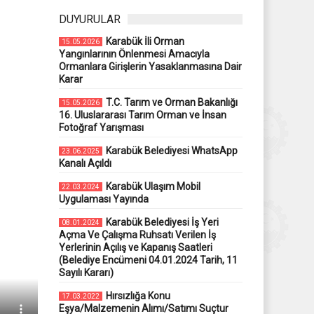
DUYURULAR
Karabük İli Orman
15.05.2026
Yangınlarının Önlenmesi Amacıyla
Ormanlara Girişlerin Yasaklanmasına Dair
Karar
T.C. Tarım ve Orman Bakanlığı
15.05.2026
16. Uluslararası Tarım Orman ve İnsan
Fotoğraf Yarışması
Karabük Belediyesi WhatsApp
23.06.2025
Kanalı Açıldı
Karabük Ulaşım Mobil
22.03.2024
Uygulaması Yayında
Karabük Belediyesi İş Yeri
08.01.2024
Açma Ve Çalışma Ruhsatı Verilen İş
Yerlerinin Açılış ve Kapanış Saatleri
(Belediye Encümeni 04.01.2024 Tarih, 11
Sayılı Kararı)
Hırsızlığa Konu
17.03.2022
Eşya/Malzemenin Alımı/Satımı Suçtur