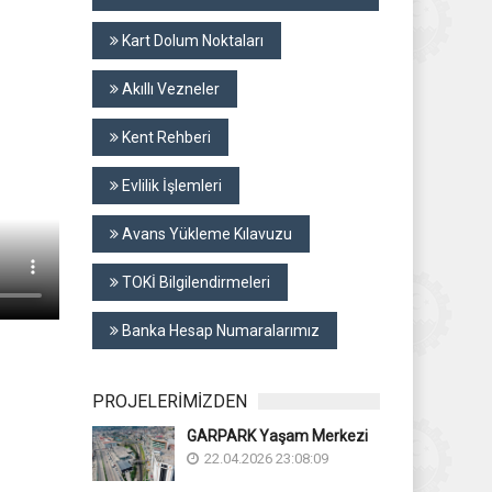
Kart Dolum Noktaları
Akıllı Vezneler
Kent Rehberi
Evlilik İşlemleri
Avans Yükleme Kılavuzu
TOKİ Bilgilendirmeleri
Banka Hesap Numaralarımız
PROJELERİMİZDEN
GARPARK Yaşam Merkezi
22.04.2026 23:08:09