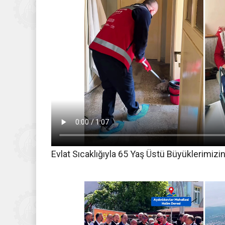
Evlat Sıcaklığıyla 65 Yaş Üstü Büyüklerimizi