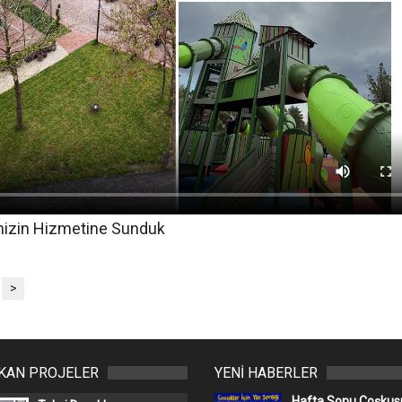
mizin Hizmetine Sunduk
>
IKAN PROJELER
YENİ HABERLER
Hafta Sonu Coşkusu