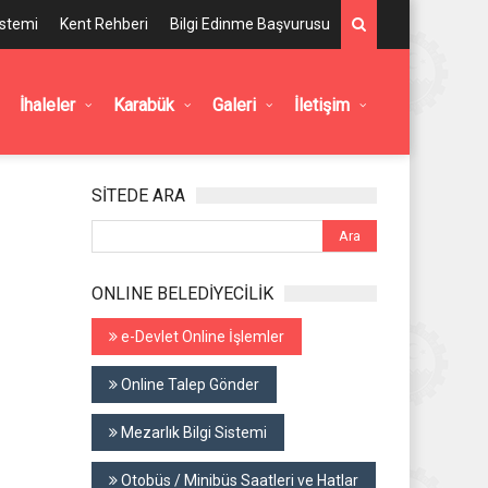
istemi
Kent Rehberi
Bilgi Edinme Başvurusu
İhaleler
Karabük
Galeri
İletişim
SİTEDE ARA
ONLINE BELEDİYECİLİK
e-Devlet Online İşlemler
Online Talep Gönder
Mezarlık Bilgi Sistemi
Otobüs / Minibüs Saatleri ve Hatlar