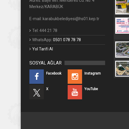
Adres: Bayır Mh. Menderes Cd. No: 4
Merkez/KARABÜK
E-mail: karabukbelediyesi@hs01.kep.tr
Tel: 444 21 78
WhatsApp:
0501 078 78 78
Yol Tarifi Al
SOSYAL AĞLAR
Facebook
Instagram
X
YouTube