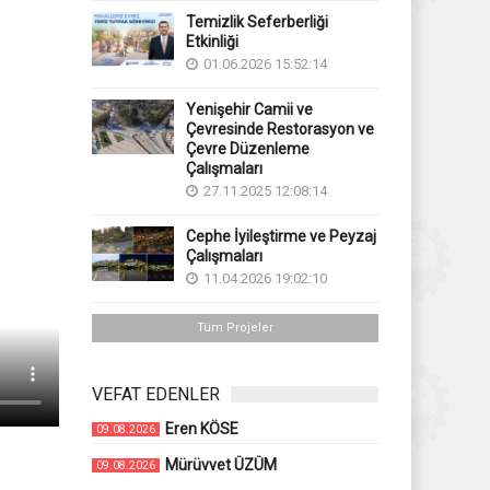
Temizlik Seferberliği
Etkinliği
01.06.2026 15:52:14
Yenişehir Camii ve
Çevresinde Restorasyon ve
Çevre Düzenleme
Çalışmaları
27.11.2025 12:08:14
Cephe İyileştirme ve Peyzaj
Çalışmaları
11.04.2026 19:02:10
Tüm Projeler
VEFAT EDENLER
Eren KÖSE
09.08.2026
Mürüvvet ÜZÜM
09.08.2026