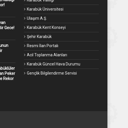
Karabük Valiliği
or!
Karabük Üniversitesi
Ulaşım A.Ş.
yan
Karabük Kent Konseyi
ir Gece!
Şehir Karabük
kunun
Resmi İlan Portalı
ir
Acil Toplanma Alanları
Karabük Güncel Hava Durumu
abüklüler
Gençlik Bilgilendirme Servisi
an Peker
ne Rekor