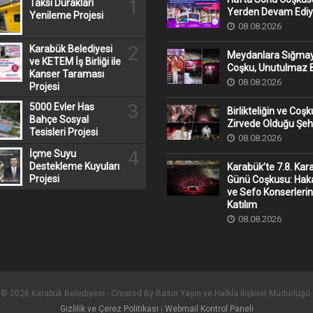
1
Taksi Durakları
Yerden Devam Ediy
Yenileme Projesi
08.08.2026
2
Karabük Belediyesi
Meydanlara Sığma
ve KETEM İş Birliği ile
Coşku, Unutulmaz B
Kanser Taraması
08.08.2026
Projesi
3
5000 Evler Has
Birlikteliğin ve Coş
Bahçe Sosyal
Zirvede Olduğu Şeh
Tesisleri Projesi
08.08.2026
4
İçme Suyu
Destekleme Kuyuları
Karabük’te 7.8. Kar
Projesi
Günü Coşkusu: Hak
ve Sefo Konserleri
Katılım
08.08.2026
© 2026 Karabük Belediyesi - Created By Basın Yayın ve Halkla İlişkiler Müdürlüğü.
Gizlilik ve Çerez Politikası
|
Webmail Kontrol Paneli