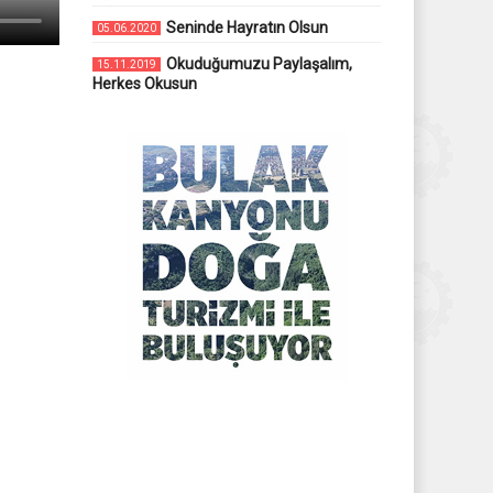
Seninde Hayratın Olsun
05.06.2020
Okuduğumuzu Paylaşalım,
15.11.2019
Herkes Okusun