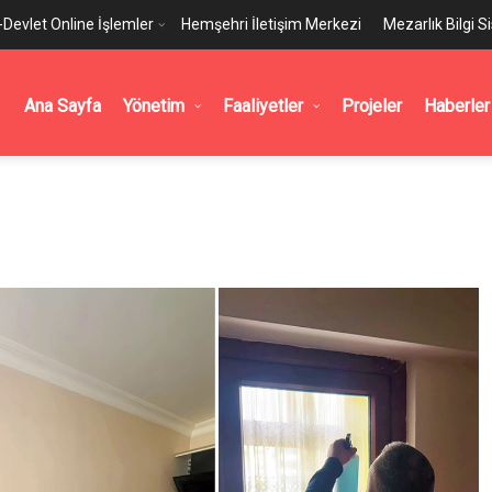
-Devlet Online İşlemler
Hemşehri İletişim Merkezi
Mezarlık Bilgi S
Ana Sayfa
Yönetim
Faaliyetler
Projeler
Haberler