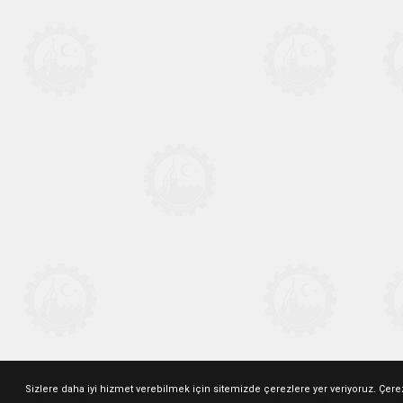
Sizlere daha iyi hizmet verebilmek için sitemizde çerezlere yer veriyoruz. Çer