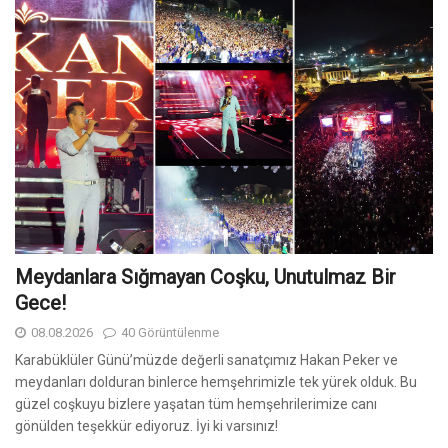
Meydanlara Sığmayan Coşku, Unutulmaz Bir
Gece!
08.08.2026
40 Görüntülenme
Karabüklüler Günü’müzde değerli sanatçımız Hakan Peker ve
meydanları dolduran binlerce hemşehrimizle tek yürek olduk. Bu
güzel coşkuyu bizlere yaşatan tüm hemşehrilerimize canı
gönülden teşekkür ediyoruz. İyi ki varsınız!