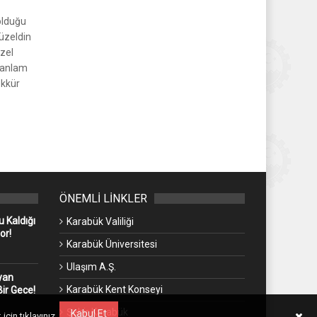
 olduğu
üzeldin
zel
e anlam
ekkür
ÖNEMLİ LİNKLER
 Kaldığı
Karabük Valiliği
or!
Karabük Üniversitesi
Ulaşım A.Ş.
yan
Karabük Kent Konseyi
ir Gece!
Şehir Karabük
Kabul Et
 için
tıklayınız.