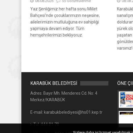
08.08.2026
55 Görüntülenme
08.08.
Yaz Şenliğimiz her hafta sonu Millet
Karabük
Bahçesi’nde çocuklarımızın neşesine,
sanatçı
ailelerimizin mutluluğuna ev sahipliği
dolduran
yapmaya devam ediyor. Tüm
yürek ol
hemşehrilerimizi bekliyoruz.
yaşatan
gönülden
varsınız!
KARABÜK BELEDİYESİ
ÖNE Ç
Adres: Bayır Mh. Menderes Cd. No: 4
Merkez/KARABÜK
E-mail: karabukbelediyesi@hs01.kep.tr
Tel: 444 21 78
Sizlere daha iyi hizmet verebilmek 