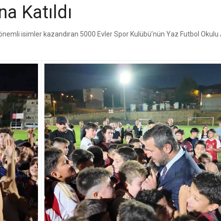
na Katıldı
nemli isimler kazandıran 5000 Evler Spor Kulübü’nün Yaz Futbol Okulu A