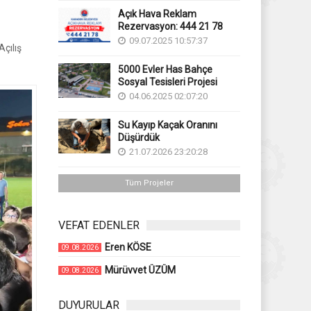
Açık Hava Reklam
Rezervasyon: 444 21 78
09.07.2025 10:57:37
çılış
5000 Evler Has Bahçe
Sosyal Tesisleri Projesi
04.06.2025 02:07:20
Su Kayıp Kaçak Oranını
Düşürdük
21.07.2026 23:20:28
Tüm Projeler
VEFAT EDENLER
Eren KÖSE
09.08.2026
Mürüvvet ÜZÜM
09.08.2026
DUYURULAR