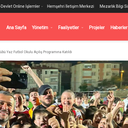
-Devlet Online İşlemler
Hemşehri İletişim Merkezi
Mezarlık Bilgi S
Ana Sayfa
Yönetim
Faaliyetler
Projeler
Haberler
übü Yaz Futbol Okulu Açılış Programına Katıldı