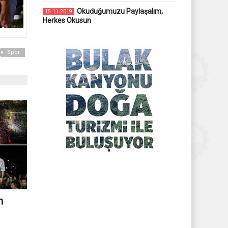
Okuduğumuzu Paylaşalım,
15.11.2019
Herkes Okusun
Spor
n