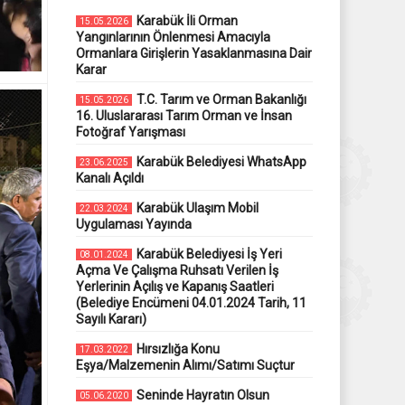
Karabük İli Orman
15.05.2026
Yangınlarının Önlenmesi Amacıyla
Ormanlara Girişlerin Yasaklanmasına Dair
Karar
T.C. Tarım ve Orman Bakanlığı
15.05.2026
16. Uluslararası Tarım Orman ve İnsan
Fotoğraf Yarışması
Karabük Belediyesi WhatsApp
23.06.2025
Kanalı Açıldı
Karabük Ulaşım Mobil
22.03.2024
Uygulaması Yayında
Karabük Belediyesi İş Yeri
08.01.2024
Açma Ve Çalışma Ruhsatı Verilen İş
Yerlerinin Açılış ve Kapanış Saatleri
(Belediye Encümeni 04.01.2024 Tarih, 11
Sayılı Kararı)
Hırsızlığa Konu
17.03.2022
Eşya/Malzemenin Alımı/Satımı Suçtur
Seninde Hayratın Olsun
05.06.2020