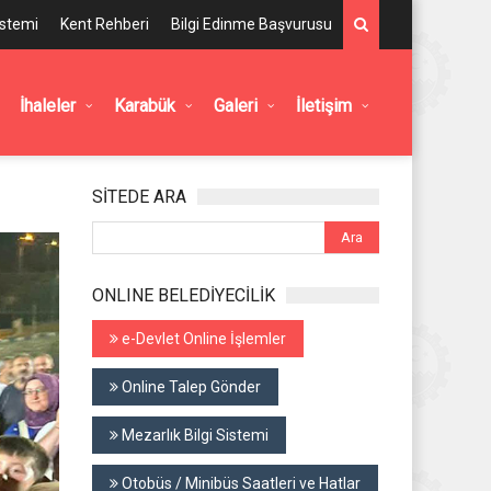
istemi
Kent Rehberi
Bilgi Edinme Başvurusu
İhaleler
Karabük
Galeri
İletişim
SİTEDE ARA
ONLINE BELEDİYECİLİK
e-Devlet Online İşlemler
Online Talep Gönder
Mezarlık Bilgi Sistemi
Otobüs / Minibüs Saatleri ve Hatlar