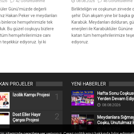
2026
42 Görüntülenme
08.08.2026
46 Görüntülenme
lüler Günü’müzde değerli
Birlikteliğin ve coşkunun zirvede
mız Hakan Peker ve meydanları
şehir. Dün akşam yine bir başka g
 binlerce hemşehrimizle tek
Karabük. Meydanları dolduran, gü
duk. Bu güzel coşkuyu bizlere
enerjileri ile Karabüklüler Günün
 tüm hemşehrilerimize canı
katan tüm hemşehrilerimize teş
 teşekkür ediyoruz. İyi ki
ediyoruz.
IKAN PROJELER
YENİ HABERLER
Hafta Sonu Coşkusu
1
İzcilik Kampı Projesi
Yerden Devam Ediy
08.08.2026
2
Dost Eller Hayır
Meydanlara Sığma
Çarşısı Projesi
Coşku, Unutulmaz B
08.08.2026
için sitemizde çerezlere yer veriyoruz. Çerez politikamız hakkında bilgi edinmek