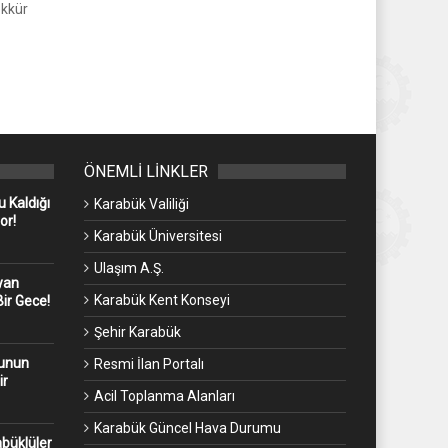
ekkür
ÖNEMLİ LİNKLER
 Kaldığı
Karabük Valiliği
or!
Karabük Üniversitesi
Ulaşım A.Ş.
yan
Karabük Kent Konseyi
ir Gece!
Şehir Karabük
kunun
Resmi İlan Portalı
ir
Acil Toplanma Alanları
Karabük Güncel Hava Durumu
abüklüler