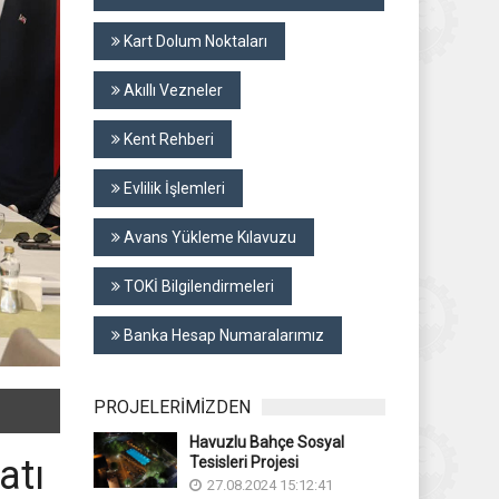
Kart Dolum Noktaları
Akıllı Vezneler
Kent Rehberi
Evlilik İşlemleri
Avans Yükleme Kılavuzu
TOKİ Bilgilendirmeleri
Banka Hesap Numaralarımız
PROJELERİMİZDEN
Havuzlu Bahçe Sosyal
atı
Tesisleri Projesi
27.08.2024 15:12:41