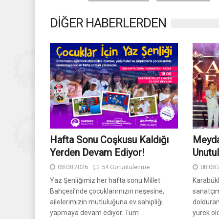
DİĞER HABERLERDEN
Hafta Sonu Coşkusu Kaldığı
Meyda
Yerden Devam Ediyor!
Unutu
08.08.2026
54 Görüntülenme
08.08.
Yaz Şenliğimiz her hafta sonu Millet
Karabük
Bahçesi’nde çocuklarımızın neşesine,
sanatçı
ailelerimizin mutluluğuna ev sahipliği
dolduran
yapmaya devam ediyor. Tüm
yürek ol