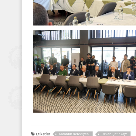
Etiketler
Karabük Belediyesi
Özkan Çetinkaya