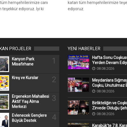
 tüm hemşehrilerimize canı
katan tüm hemşehrilerimize teş
 teşekkür ediyoruz. İyi ki
ediyoruz.
IKAN PROJELER
YENİ HABERLER
Hafta Sonu Coşkusu
1
Kanyon Park
Yerden Devam Ediy
Misafirhane
08.08.2026
2
Kreş ve Kurslar
Meydanlara Sığma
Coşku, Unutulmaz B
08.08.2026
3
Ergenekon Mahallesi
Aktif Yaş Alma
Birlikteliğin ve Coş
Merkezi
Zirvede Olduğu Şeh
08.08.2026
4
Evlenecek Gençlere
Büyük Destek
Karabük’te 7.8. Kar