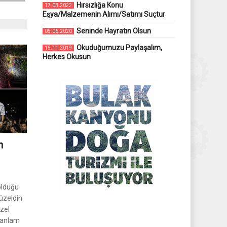
Hırsızlığa Konu
17.03.2022
Eşya/Malzemenin Alımı/Satımı Suçtur
Seninde Hayratın Olsun
05.06.2020
Okuduğumuzu Paylaşalım,
15.11.2019
Herkes Okusun
n
 olduğu
üzeldin
zel
e anlam