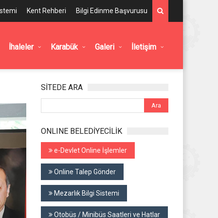
istemi
Kent Rehberi
Bilgi Edinme Başvurusu
İhaleler
Karabük
Galeri
İletişim
SİTEDE ARA
ONLINE BELEDİYECİLİK
e-Devlet Online İşlemler
Online Talep Gönder
Mezarlık Bilgi Sistemi
Otobüs / Minibüs Saatleri ve Hatlar