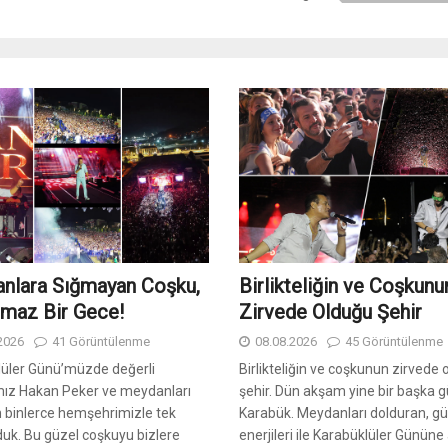
nlara Sığmayan Coşku,
Birlikteliğin ve Coşkunu
lmaz Bir Gece!
Zirvede Olduğu Şehir
2026
41 Görüntülenme
08.08.2026
45 Görüntülenme
lüler Günü’müzde değerli
Birlikteliğin ve coşkunun zirvede
mız Hakan Peker ve meydanları
şehir. Dün akşam yine bir başka g
 binlerce hemşehrimizle tek
Karabük. Meydanları dolduran, gü
duk. Bu güzel coşkuyu bizlere
enerjileri ile Karabüklüler Günün