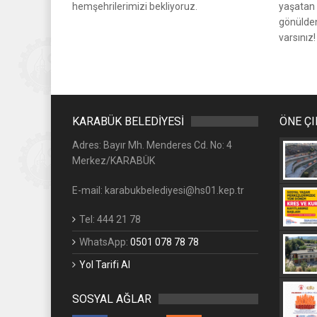
hemşehrilerimizi bekliyoruz.
yaşatan
gönülden
varsınız!
KARABÜK BELEDİYESİ
ÖNE Ç
Adres: Bayır Mh. Menderes Cd. No: 4
Merkez/KARABÜK
E-mail: karabukbelediyesi@hs01.kep.tr
Tel: 444 21 78
WhatsApp:
0501 078 78 78
Yol Tarifi Al
SOSYAL AĞLAR