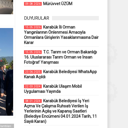
Mürüvvet ÜZÜM
09.08.2026
DUYURULAR
Karabük İli Orman
15.05.2026
Yangınlarının Önlenmesi Amacıyla
Ormanlara Girişlerin Yasaklanmasına Dair
Karar
T.C. Tarım ve Orman Bakanlığı
15.05.2026
16. Uluslararası Tarım Orman ve İnsan
Fotoğraf Yarışması
Karabük Belediyesi WhatsApp
23.06.2025
Kanalı Açıldı
Karabük Ulaşım Mobil
22.03.2024
Uygulaması Yayında
Karabük Belediyesi İş Yeri
08.01.2024
Açma Ve Çalışma Ruhsatı Verilen İş
Yerlerinin Açılış ve Kapanış Saatleri
(Belediye Encümeni 04.01.2024 Tarih, 11
Sayılı Kararı)
antıları