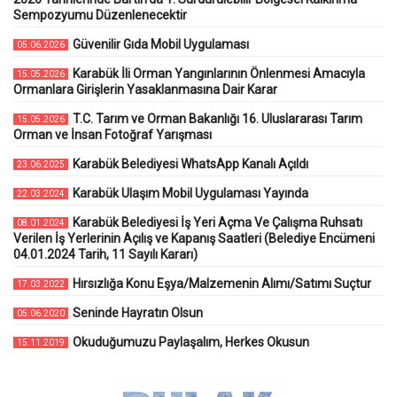
Sempozyumu Düzenlenecektir
Güvenilir Gıda Mobil Uygulaması
05.06.2026
Karabük İli Orman Yangınlarının Önlenmesi Amacıyla
15.05.2026
Ormanlara Girişlerin Yasaklanmasına Dair Karar
T.C. Tarım ve Orman Bakanlığı 16. Uluslararası Tarım
15.05.2026
Orman ve İnsan Fotoğraf Yarışması
Karabük Belediyesi WhatsApp Kanalı Açıldı
23.06.2025
Karabük Ulaşım Mobil Uygulaması Yayında
22.03.2024
Karabük Belediyesi İş Yeri Açma Ve Çalışma Ruhsatı
08.01.2024
Verilen İş Yerlerinin Açılış ve Kapanış Saatleri (Belediye Encümeni
04.01.2024 Tarih, 11 Sayılı Kararı)
Hırsızlığa Konu Eşya/Malzemenin Alımı/Satımı Suçtur
17.03.2022
Seninde Hayratın Olsun
05.06.2020
Okuduğumuzu Paylaşalım, Herkes Okusun
15.11.2019