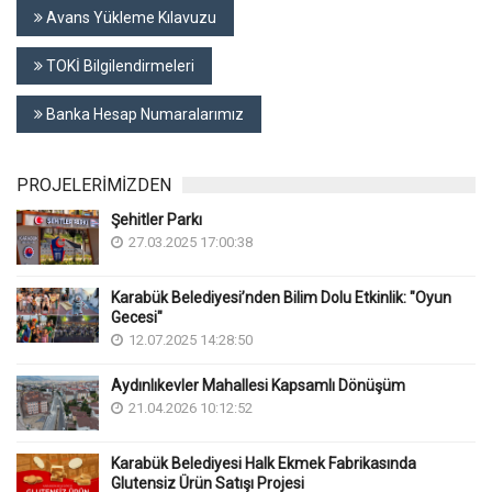
Avans Yükleme Kılavuzu
TOKİ Bilgilendirmeleri
Banka Hesap Numaralarımız
PROJELERİMİZDEN
Şehitler Parkı
27.03.2025 17:00:38
Karabük Belediyesi’nden Bilim Dolu Etkinlik: "Oyun
Gecesi"
12.07.2025 14:28:50
Aydınlıkevler Mahallesi Kapsamlı Dönüşüm
21.04.2026 10:12:52
Karabük Belediyesi Halk Ekmek Fabrikasında
Glutensiz Ürün Satışı Projesi