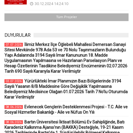
30.12.2024 14:24:10
Tüm Projeler
DUYURULAR
İlimiz Merkez İlçe Öğlebeli Mahallesi Demersan Sanayi
07.07.2026
Sitesi Mevkiinde 978 Ada 53 ve 70 Nolu Taşınmazların Bulunduğu
Yapı Adalarında 3194 Sayılı İmar Kanununun 18. Madde
Uygulamasının Yapılmasına ve Hazırlanan Parselasyon Planı ve
Hesap Özetlerinin Tasdikine Belediyemiz Encümeninin 02.07.2026
Tarih 690 Sayılı Kararıyla Karar Verilmiştir
Yürürlükteki İmar Planımızın Bazı Bölgelerinde 3194
03.07.2026
Sayılı Yasanın 8/B Maddesine Göre Değişiklik Yapılmasına
Belediyemiz Meclisince Olağan 01.07.2026 Tarih 7 No’lu Oturumda
Karar Verilmiştir
Evlenecek Gençlerin Desteklenmesi Projesi - T.C. Aile ve
08.06.2026
Sosyal Hizmetler Bakanlığı - Aile ve Nüfus On Yılı
Bartın Üniversitesi İktisat Bölümü Ev Sahipliğinde, Batı
08.06.2026
Karadeniz Kalkınma Ajansı'nın (BAKKA) Desteğiyle, 19-21 Kasım
2026 Tarihlerinde Bartın'da 1. Sürdürülebilir Bölgesel Kalkınma