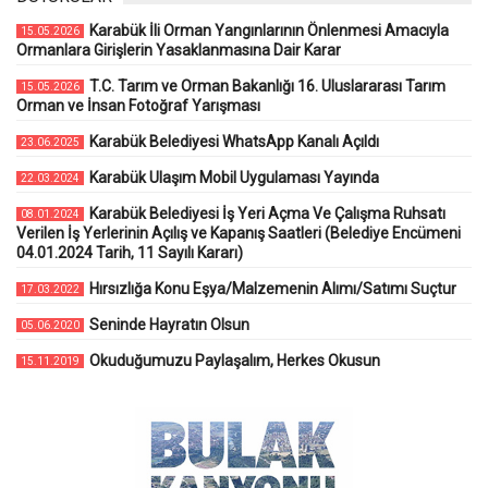
Karabük İli Orman Yangınlarının Önlenmesi Amacıyla
15.05.2026
Ormanlara Girişlerin Yasaklanmasına Dair Karar
T.C. Tarım ve Orman Bakanlığı 16. Uluslararası Tarım
15.05.2026
Orman ve İnsan Fotoğraf Yarışması
Karabük Belediyesi WhatsApp Kanalı Açıldı
23.06.2025
Karabük Ulaşım Mobil Uygulaması Yayında
22.03.2024
Karabük Belediyesi İş Yeri Açma Ve Çalışma Ruhsatı
08.01.2024
Verilen İş Yerlerinin Açılış ve Kapanış Saatleri (Belediye Encümeni
04.01.2024 Tarih, 11 Sayılı Kararı)
Hırsızlığa Konu Eşya/Malzemenin Alımı/Satımı Suçtur
17.03.2022
Seninde Hayratın Olsun
05.06.2020
Okuduğumuzu Paylaşalım, Herkes Okusun
15.11.2019