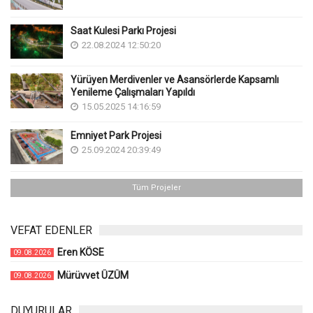
Saat Kulesi Parkı Projesi
22.08.2024 12:50:20
Yürüyen Merdivenler ve Asansörlerde Kapsamlı
Yenileme Çalışmaları Yapıldı
15.05.2025 14:16:59
Emniyet Park Projesi
25.09.2024 20:39:49
Tüm Projeler
VEFAT EDENLER
Eren KÖSE
09.08.2026
Mürüvvet ÜZÜM
09.08.2026
DUYURULAR