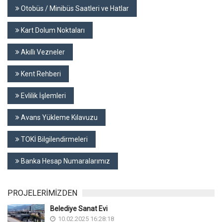
Otobüs / Minibüs Saatleri ve Hatlar
Kart Dolum Noktaları
Akıllı Vezneler
Kent Rehberi
Evlilik İşlemleri
Avans Yükleme Kılavuzu
TOKİ Bilgilendirmeleri
Banka Hesap Numaralarımız
PROJELERİMİZDEN
Belediye Sanat Evi
10.02.2025 16:28:18