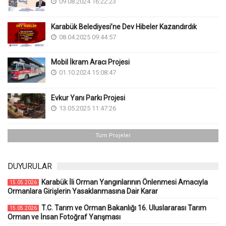
09.08.2024 16:22:23
Karabük Belediyesi’ne Dev Hibeler Kazandırdık
08.04.2025 09:44:57
Mobil İkram Aracı Projesi
01.10.2024 15:08:47
Evkur Yanı Parkı Projesi
13.05.2025 11:47:26
Tüm Projeler
DUYURULAR
Karabük İli Orman Yangınlarının Önlenmesi Amacıyla
15.05.2026
Ormanlara Girişlerin Yasaklanmasına Dair Karar
T.C. Tarım ve Orman Bakanlığı 16. Uluslararası Tarım
15.05.2026
Orman ve İnsan Fotoğraf Yarışması