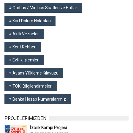
Otobüs / Minibüs Saatleri ve Hatlar
Kart Dolum Noktaları
Akıllı Vezneler
Kent Rehberi
Evlilik İşlemleri
Avans Yükleme Kılavuzu
TOKİ Bilgilendirmeleri
Banka Hesap Numaralarımız
PROJELERİMİZDEN
İzcilik Kampı Projesi