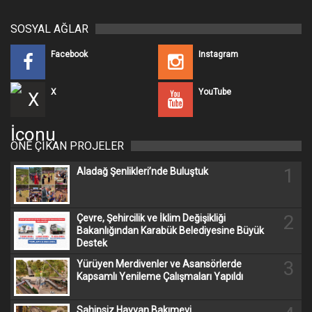
SOSYAL AĞLAR
Facebook
Instagram
X
YouTube
ÖNE ÇIKAN PROJELER
1
Aladağ Şenlikleri’nde Buluştuk
2
Çevre, Şehircilik ve İklim Değişikliği
Bakanlığından Karabük Belediyesine Büyük
Destek
3
Yürüyen Merdivenler ve Asansörlerde
Kapsamlı Yenileme Çalışmaları Yapıldı
Sahipsiz Hayvan Bakımevi