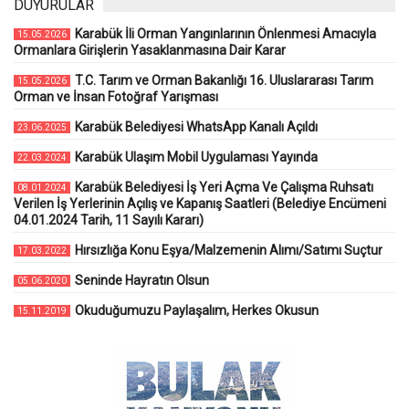
DUYURULAR
Karabük İli Orman Yangınlarının Önlenmesi Amacıyla
15.05.2026
Ormanlara Girişlerin Yasaklanmasına Dair Karar
T.C. Tarım ve Orman Bakanlığı 16. Uluslararası Tarım
15.05.2026
Orman ve İnsan Fotoğraf Yarışması
Karabük Belediyesi WhatsApp Kanalı Açıldı
23.06.2025
Karabük Ulaşım Mobil Uygulaması Yayında
22.03.2024
Karabük Belediyesi İş Yeri Açma Ve Çalışma Ruhsatı
08.01.2024
Verilen İş Yerlerinin Açılış ve Kapanış Saatleri (Belediye Encümeni
04.01.2024 Tarih, 11 Sayılı Kararı)
Hırsızlığa Konu Eşya/Malzemenin Alımı/Satımı Suçtur
17.03.2022
Seninde Hayratın Olsun
05.06.2020
Okuduğumuzu Paylaşalım, Herkes Okusun
15.11.2019