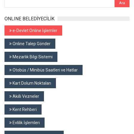
ONLINE BELEDİYECİLİK
e-Devlet Online İşlemler
Online Talep Gönder
Mezarlık Bilgi Sistemi
Otobüs / Minibüs Saatleri ve Hatlar
Kart Dolum Noktaları
Akıllı Vezneler
Kent Rehberi
Evlilik İşlemleri