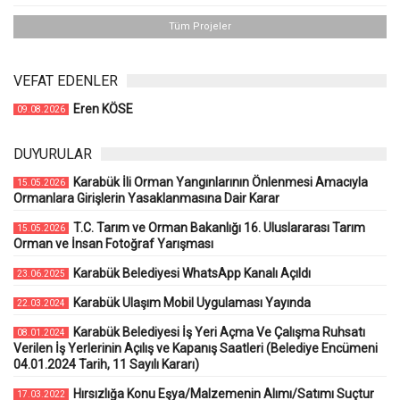
Tüm Projeler
VEFAT EDENLER
Eren KÖSE
09.08.2026
DUYURULAR
Karabük İli Orman Yangınlarının Önlenmesi Amacıyla
15.05.2026
Ormanlara Girişlerin Yasaklanmasına Dair Karar
T.C. Tarım ve Orman Bakanlığı 16. Uluslararası Tarım
15.05.2026
Orman ve İnsan Fotoğraf Yarışması
Karabük Belediyesi WhatsApp Kanalı Açıldı
23.06.2025
Karabük Ulaşım Mobil Uygulaması Yayında
22.03.2024
Karabük Belediyesi İş Yeri Açma Ve Çalışma Ruhsatı
08.01.2024
Verilen İş Yerlerinin Açılış ve Kapanış Saatleri (Belediye Encümeni
04.01.2024 Tarih, 11 Sayılı Kararı)
Hırsızlığa Konu Eşya/Malzemenin Alımı/Satımı Suçtur
17.03.2022