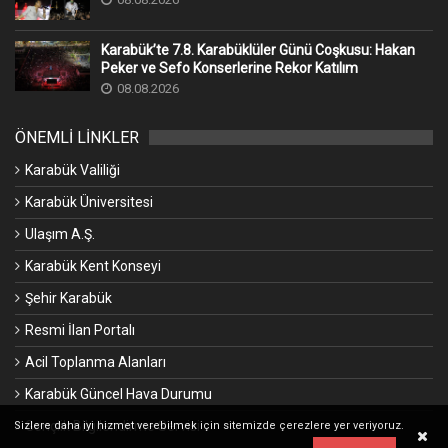
Karabük’te 7.8. Karabüklüler Günü Coşkusu: Hakan
Peker ve Sefo Konserlerine Rekor Katılım
08.08.2026
ÖNEMLİ LİNKLER
Karabük Valiliği
Karabük Üniversitesi
Ulaşım A.Ş.
Karabük Kent Konseyi
Şehir Karabük
Resmi İlan Portalı
Acil Toplanma Alanları
Karabük Güncel Hava Durumu
Gençlik Bilgilendirme Servisi
Sizlere daha iyi hizmet verebilmek için sitemizde çerezlere yer veriyoruz.