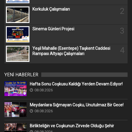
2
Korkuluk Çalışmaları
3
Sinema Günleri Projesi
4
Yeşil Mahalle (Esentepe) Taşkent Caddesi
Rampası Altyapı Çalışmaları
YENİ HABERLER
Hafta Sonu Coşkusu Kaldığı Yerden Devam Ediyor!
08.08.2026
Meydanlara Sığmayan Coşku, Unutulmaz Bir Gece!
08.08.2026
Birlikteliğin ve Coşkunun Zirvede Olduğu Şehir
08.08.2026