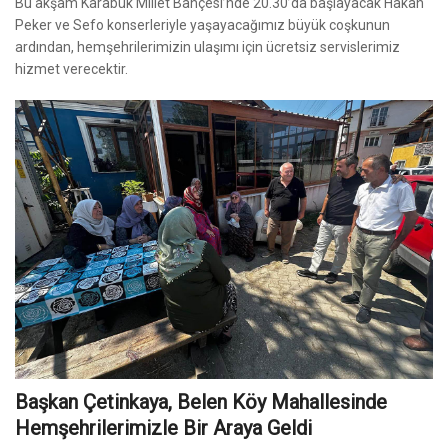
Bu akşam Karabük Millet Bahçesi’nde 20.30’da başlayacak Hakan
Peker ve Sefo konserleriyle yaşayacağımız büyük coşkunun
ardından, hemşehrilerimizin ulaşımı için ücretsiz servislerimiz
hizmet verecektir.
Başkan Çetinkaya, Belen Köy Mahallesinde
Hemşehrilerimizle Bir Araya Geldi