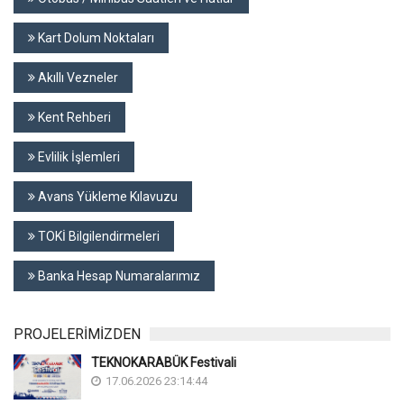
Kart Dolum Noktaları
Akıllı Vezneler
Kent Rehberi
Evlilik İşlemleri
Avans Yükleme Kılavuzu
TOKİ Bilgilendirmeleri
Banka Hesap Numaralarımız
PROJELERİMİZDEN
TEKNOKARABÜK Festivali
17.06.2026 23:14:44