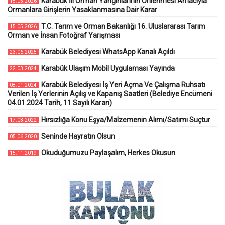
Karabük İli Orman Yangınlarının Önlenmesi Amacıyla
15.05.2026
Ormanlara Girişlerin Yasaklanmasına Dair Karar
T.C. Tarım ve Orman Bakanlığı 16. Uluslararası Tarım
15.05.2026
Orman ve İnsan Fotoğraf Yarışması
Karabük Belediyesi WhatsApp Kanalı Açıldı
23.06.2025
Karabük Ulaşım Mobil Uygulaması Yayında
22.03.2024
Karabük Belediyesi İş Yeri Açma Ve Çalışma Ruhsatı
08.01.2024
Verilen İş Yerlerinin Açılış ve Kapanış Saatleri (Belediye Encümeni
04.01.2024 Tarih, 11 Sayılı Kararı)
Hırsızlığa Konu Eşya/Malzemenin Alımı/Satımı Suçtur
17.03.2022
Seninde Hayratın Olsun
05.06.2020
Okuduğumuzu Paylaşalım, Herkes Okusun
15.11.2019