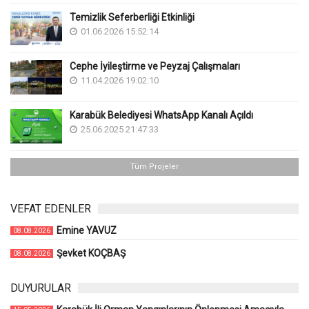
Temizlik Seferberliği Etkinliği
01.06.2026 15:52:14
Cephe İyileştirme ve Peyzaj Çalışmaları
11.04.2026 19:02:10
Karabük Belediyesi WhatsApp Kanalı Açıldı
25.06.2025 21:47:33
Tüm Projeler
VEFAT EDENLER
Emine YAVUZ
08.08.2026
Şevket KOÇBAŞ
08.08.2026
DUYURULAR