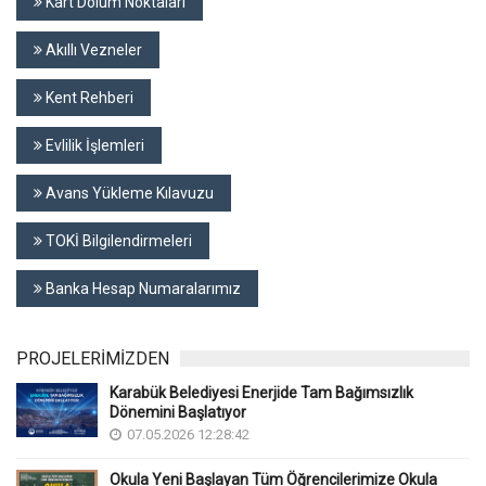
Kart Dolum Noktaları
Akıllı Vezneler
Kent Rehberi
Evlilik İşlemleri
Avans Yükleme Kılavuzu
TOKİ Bilgilendirmeleri
Banka Hesap Numaralarımız
PROJELERİMİZDEN
Karabük Belediyesi Enerjide Tam Bağımsızlık
Dönemini Başlatıyor
07.05.2026 12:28:42
Okula Yeni Başlayan Tüm Öğrencilerimize Okula