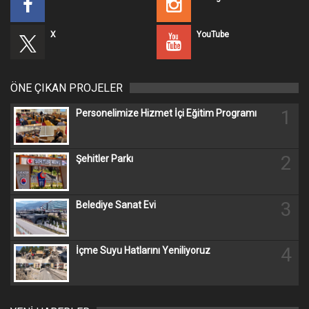
X
YouTube
ÖNE ÇIKAN PROJELER
1
Personelimize Hizmet İçi Eğitim Programı
2
Şehitler Parkı
3
Belediye Sanat Evi
4
İçme Suyu Hatlarını Yeniliyoruz