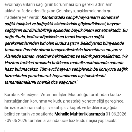
evcil hayvanların sağlığının korunması için gerekli adımların
atıldığını ifade eden Başkan Çetinkaya, açıklamalarında şu
ifadelere yer verdi: "
Kentimizdeki sahipli hayvanların dönemsel
sağlık takipleri ve bağışıklık sistemlerinin güçlendirilmesi, hayvan
sağlığının sürdürülebilirliği açısından büyük önem arz etmektedir. Bu
doğrultuda, kedi ve köpeklerin en temel koruyucu sağlık
gereksinimlerinden biri olan kuduz aşısını, Belediyemiz bünyesinde
tamamen ücretsiz olarak hemşehrilerimizin hizmetine sunuyoruz.
Alanında uzman veteriner hekimlerimiz ve teknik personellerimiz, 1-9
Haziran tarihleri arasında belirlenen mahalle noktalarında sahada
hazır bulunacaktır. Tüm evcil hayvan sahiplerinin bu koruyucu sağlık
hizmetinden yararlanarak hayvanlarının aşı takvimlerini
tamamlamalarını önemle rica ediyorum.
"
Karabük Belediyesi Veteriner İşleri Müdürlüğü tarafından kuduz
hastalığından korunma ve kuduz hastalığı yönetmeliği gereğince,
ilimizde bulunan sahipli ve sahipsiz köpek ve kedilere aşağıda
belirtilen tarih ve saatlerde
Mahalle Muhtarlıklarımızda
01.06.2026
- 09.06.2026 tarihleri arasında ücretsiz kuduz aşısı yapılacaktır.