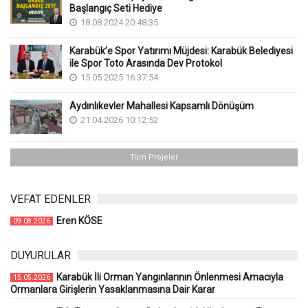
Başlangıç Seti Hediye
18.08.2024 20:48:35
Karabük’e Spor Yatırımı Müjdesi: Karabük Belediyesi
ile Spor Toto Arasında Dev Protokol
15.05.2025 16:37:54
Aydınlıkevler Mahallesi Kapsamlı Dönüşüm
21.04.2026 10:12:52
Tüm Projeler
VEFAT EDENLER
Eren KÖSE
09.08.2026
DUYURULAR
Karabük İli Orman Yangınlarının Önlenmesi Amacıyla
15.05.2026
Ormanlara Girişlerin Yasaklanmasına Dair Karar