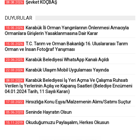
Şevket KOÇBAŞ
08.08.2026
DUYURULAR
Karabük İli Orman Yangınlarının Önlenmesi Amacıyla
15.05.2026
Ormanlara Girişlerin Yasaklanmasına Dair Karar
T.C. Tarım ve Orman Bakanlığı 16. Uluslararası Tarım
15.05.2026
Orman ve İnsan Fotoğraf Yarışması
Karabük Belediyesi WhatsApp Kanalı Açıldı
23.06.2025
Karabük Ulaşım Mobil Uygulaması Yayında
22.03.2024
Karabük Belediyesi İş Yeri Açma Ve Çalışma Ruhsatı
08.01.2024
Verilen İş Yerlerinin Açılış ve Kapanış Saatleri (Belediye Encümeni
04.01.2024 Tarih, 11 Sayılı Kararı)
Hırsızlığa Konu Eşya/Malzemenin Alımı/Satımı Suçtur
17.03.2022
Seninde Hayratın Olsun
05.06.2020
Okuduğumuzu Paylaşalım, Herkes Okusun
15.11.2019