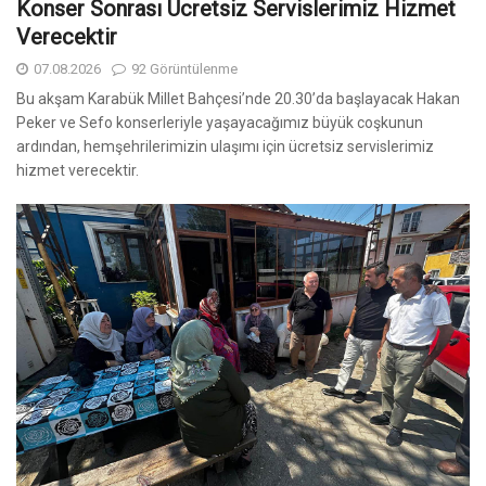
Konser Sonrası Ücretsiz Servislerimiz Hizmet
Verecektir
07.08.2026
92 Görüntülenme
Bu akşam Karabük Millet Bahçesi’nde 20.30’da başlayacak Hakan
Peker ve Sefo konserleriyle yaşayacağımız büyük coşkunun
ardından, hemşehrilerimizin ulaşımı için ücretsiz servislerimiz
hizmet verecektir.