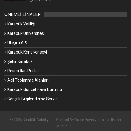
06.08.2026
ÖNEMLİ LİNKLER
Karabük Valiliği
Karabük Üniversitesi
Ulaşım A.Ş.
Karabük Kent Konseyi
Şehir Karabük
Resmi İlan Portalı
Acil Toplanma Alanları
Karabük Güncel Hava Durumu
Gençlik Bilgilendirme Servisi
© 2026 Karabük Belediyesi - Created By Basın Yayın ve Halkla İlişkiler
Müdürlüğü.