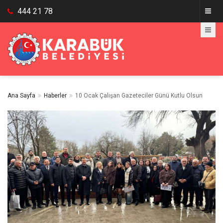
444 21 78
Ana Sayfa
Haberler
10 Ocak Çalışan Gazeteciler Günü Kutlu Olsun