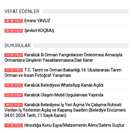
VEFAT EDENLER
Emine YAVUZ
08.08.2026
Şevket KOÇBAŞ
08.08.2026
DUYURULAR
Karabük İli Orman Yangınlarının Önlenmesi Amacıyla
15.05.2026
Ormanlara Girişlerin Yasaklanmasına Dair Karar
T.C. Tarım ve Orman Bakanlığı 16. Uluslararası Tarım
15.05.2026
Orman ve İnsan Fotoğraf Yarışması
Karabük Belediyesi WhatsApp Kanalı Açıldı
23.06.2025
Karabük Ulaşım Mobil Uygulaması Yayında
22.03.2024
Karabük Belediyesi İş Yeri Açma Ve Çalışma Ruhsatı
08.01.2024
Verilen İş Yerlerinin Açılış ve Kapanış Saatleri (Belediye Encümeni
04.01.2024 Tarih, 11 Sayılı Kararı)
Hırsızlığa Konu Eşya/Malzemenin Alımı/Satımı Suçtur
17.03.2022