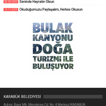
Seninde Hayratın Olsun
05.06.2020
Okuduğumuzu Paylaşalım, Herkes Okusun
15.11.2019
KARABÜK BELEDİYESİ
Adres: Bayır Mh. Menderes Cd. No: 4 Merkez/KARABÜK