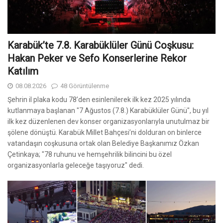
Karabük’te 7.8. Karabüklüler Günü Coşkusu:
Hakan Peker ve Sefo Konserlerine Rekor
Katılım
08.08.2026
48 Görüntülenme
Şehrin il plaka kodu 78’den esinlenilerek ilk kez 2025 yılında
kutlanmaya başlanan "7 Ağustos (7.8.) Karabüklüler Günü", bu yıl
ilk kez düzenlenen dev konser organizasyonlarıyla unutulmaz bir
şölene dönüştü. Karabük Millet Bahçesi’ni dolduran on binlerce
vatandaşın coşkusuna ortak olan Belediye Başkanımız Özkan
Çetinkaya; "78 ruhunu ve hemşehrilik bilincini bu özel
organizasyonlarla geleceğe taşıyoruz" dedi.