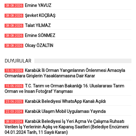
Emine YAVUZ
08.08.2026
Şevket KOÇBAŞ
08.08.2026
Talat YILMAZ
08.08.2026
Emine SÖNMEZ
08.08.2026
Olcay ÖZALTIN
08.08.2026
DUYURULAR
Karabük İli Orman Yangınlarının Önlenmesi Amacıyla
15.05.2026
Ormanlara Girişlerin Yasaklanmasına Dair Karar
T.C. Tarım ve Orman Bakanlığı 16. Uluslararası Tarım
15.05.2026
Orman ve İnsan Fotoğraf Yarışması
Karabük Belediyesi WhatsApp Kanalı Açıldı
23.06.2025
Karabük Ulaşım Mobil Uygulaması Yayında
22.03.2024
Karabük Belediyesi İş Yeri Açma Ve Çalışma Ruhsatı
08.01.2024
Verilen İş Yerlerinin Açılış ve Kapanış Saatleri (Belediye Encümeni
04.01.2024 Tarih, 11 Sayılı Kararı)