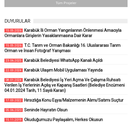
Tüm Projeler
DUYURULAR
Karabük İli Orman Yangınlarının Önlenmesi Amacıyla
15.05.2026
Ormanlara Girişlerin Yasaklanmasına Dair Karar
T.C. Tarım ve Orman Bakanlığı 16. Uluslararası Tarım
15.05.2026
Orman ve İnsan Fotoğraf Yarışması
Karabük Belediyesi WhatsApp Kanalı Açıldı
23.06.2025
Karabük Ulaşım Mobil Uygulaması Yayında
22.03.2024
Karabük Belediyesi İş Yeri Açma Ve Çalışma Ruhsatı
08.01.2024
Verilen İş Yerlerinin Açılış ve Kapanış Saatleri (Belediye Encümeni
04.01.2024 Tarih, 11 Sayılı Kararı)
Hırsızlığa Konu Eşya/Malzemenin Alımı/Satımı Suçtur
17.03.2022
Seninde Hayratın Olsun
05.06.2020
Okuduğumuzu Paylaşalım, Herkes Okusun
15.11.2019