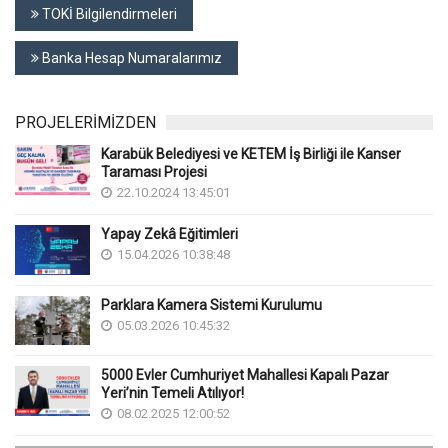
TOKİ Bilgilendirmeleri
Banka Hesap Numaralarımız
PROJELERİMİZDEN
Karabük Belediyesi ve KETEM İş Birliği ile Kanser
Taraması Projesi
22.10.2024 13:45:01
Yapay Zekâ Eğitimleri
15.04.2026 10:38:48
Parklara Kamera Sistemi Kurulumu
05.03.2026 10:45:32
5000 Evler Cumhuriyet Mahallesi Kapalı Pazar
Yeri’nin Temeli Atılıyor!
08.02.2025 12:00:52