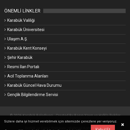
ÖNEMLİ LİNKLER
Karabük Valiliği
Karabük Üniversitesi
Ulaşım A.Ş.
Karabük Kent Konseyi
Şehir Karabük
Resmi İlan Portalı
Acil Toplanma Alanları
Karabük Güncel Hava Durumu
Gençlik Bilgilendirme Servisi
© 2026 Karabük Belediyesi - Created By Basın Yayın ve Halkla İlişkiler
Sizlere daha iyi hizmet verebilmek için sitemizde çerezlere yer veriyoruz.
Müdürlüğü.
Gizlilik ve Çerez Politikası
|
Webmail Kontrol Paneli
Kabul Et