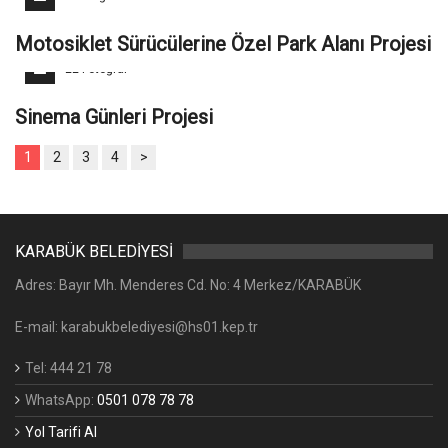
Motosiklet Sürücülerine Özel Park Alanı Projesi
22 Fotoğraf
Sinema Günleri Projesi
1
2
3
4
>
KARABÜK BELEDİYESİ
Adres: Bayır Mh. Menderes Cd. No: 4 Merkez/KARABÜK
E-mail: karabukbelediyesi@hs01.kep.tr
Tel: 444 21 78
WhatsApp:
0501 078 78 78
Yol Tarifi Al