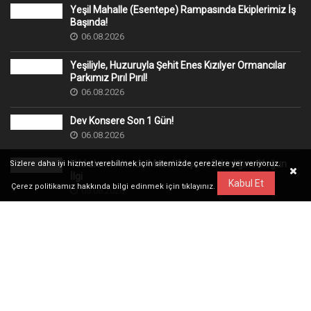
Yeşil Mahalle (Esentepe) Rampasında Ekiplerimiz İş
Başında!
06.08.2026
Yeşiliyle, Huzuruyla Şehit Enes Kızılyer Ormancılar
Parkımız Pırıl Pırıl!
06.08.2026
Dev Konsere Son 1️ Gün!
06.08.2026
Yıldızların Altında Masal Akşamı Etkinliğine Yoğun
Sizlere daha iyi hizmet verebilmek için sitemizde çerezlere yer veriyoruz.
İlgi
Kabul Et
Çerez politikamız hakkında bilgi edinmek için
tıklayınız.
05.08.2026
ÖNEMLİ LİNKLER
Karabük Valiliği
Karabük Üniversitesi
Ulaşım A.Ş.