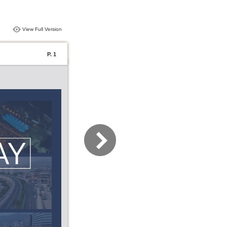
View Full Version
P. 1