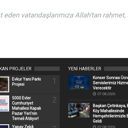
 eden vatandaşlarımıza Allah'tan rahmet, ke
IKAN PROJELER
YENİ HABERLER
Konser Sonrası Ücr
1
Evkur Yanı Parkı
Servislerimiz Hizm
Projesi
Verecektir
07.08.2026
2
5000 Evler
Cumhuriyet
Başkan Çetinkaya, 
Mahallesi Kapalı
Köy Mahallesinde
Pazar Yeri’nin
Hemşehrilerimizle 
Temeli Atılıyor!
Geldi
Yapay Zekâ
07.08.2026