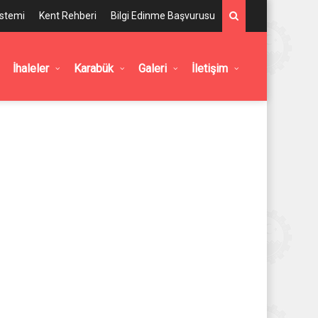
istemi
Kent Rehberi
Bilgi Edinme Başvurusu
İhaleler
Karabük
Galeri
İletişim