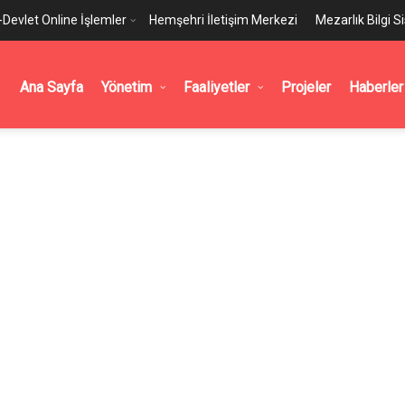
-Devlet Online İşlemler
Hemşehri İletişim Merkezi
Mezarlık Bilgi S
Ana Sayfa
Yönetim
Faaliyetler
Projeler
Haberler