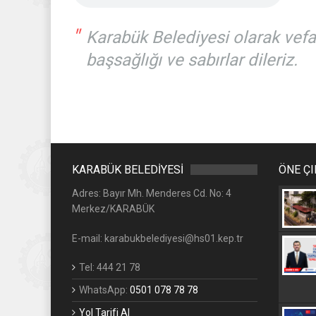
"
Karabük Belediyesi olarak vefat
başsağlığı ve sabırlar dileriz.
KARABÜK BELEDİYESİ
ÖNE Ç
Adres: Bayır Mh. Menderes Cd. No: 4
Merkez/KARABÜK
E-mail: karabukbelediyesi@hs01.kep.tr
Tel: 444 21 78
WhatsApp:
0501 078 78 78
Yol Tarifi Al