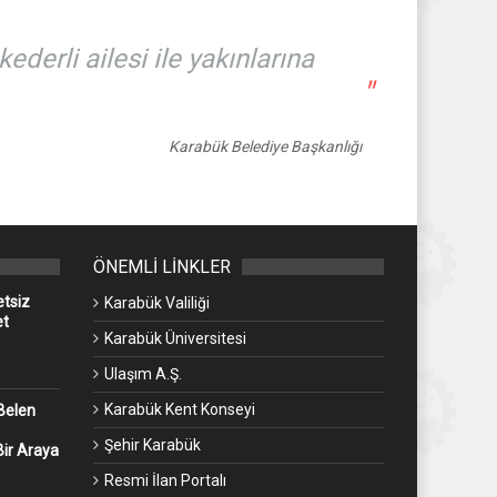
derli ailesi ile yakınlarına
"
Karabük Belediye Başkanlığı
ÖNEMLİ LİNKLER
etsiz
Karabük Valiliği
et
Karabük Üniversitesi
Ulaşım A.Ş.
Karabük Kent Konseyi
Belen
Şehir Karabük
Bir Araya
Resmi İlan Portalı