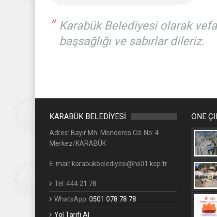
"
Karabük Belediyesi olarak vefat
başsağlığı ve sabırlar dileriz.
KARABÜK BELEDİYESİ
ÖNE Ç
Adres: Bayır Mh. Menderes Cd. No: 4
Merkez/KARABÜK
E-mail: karabukbelediyesi@hs01.kep.tr
Tel: 444 21 78
WhatsApp:
0501 078 78 78
Yol Tarifi Al