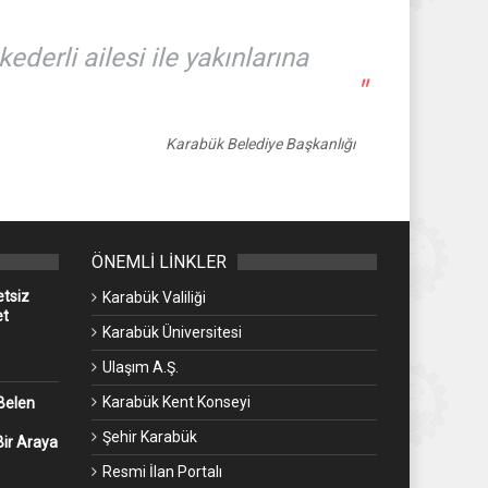
derli ailesi ile yakınlarına
"
Karabük Belediye Başkanlığı
ÖNEMLİ LİNKLER
etsiz
Karabük Valiliği
et
Karabük Üniversitesi
Ulaşım A.Ş.
Karabük Kent Konseyi
Belen
Şehir Karabük
Bir Araya
Resmi İlan Portalı