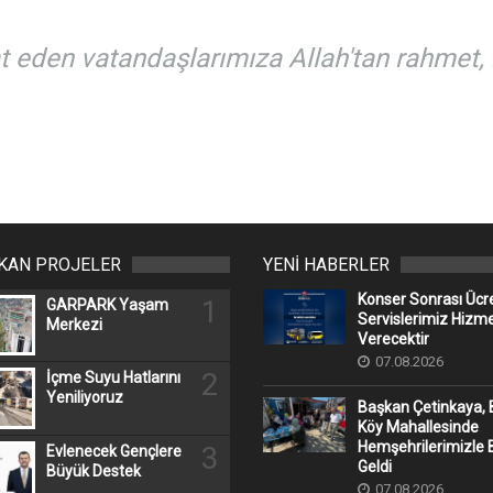
 eden vatandaşlarımıza Allah'tan rahmet, ke
IKAN PROJELER
YENİ HABERLER
Konser Sonrası Ücr
1
GARPARK Yaşam
Servislerimiz Hizm
Merkezi
Verecektir
07.08.2026
2
İçme Suyu Hatlarını
Yeniliyoruz
Başkan Çetinkaya, 
Köy Mahallesinde
Hemşehrilerimizle 
3
Evlenecek Gençlere
Geldi
Büyük Destek
07.08.2026