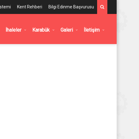
istemi
Kent Rehberi
Bilgi Edinme Başvurusu
İhaleler
Karabük
Galeri
İletişim