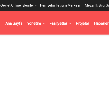
-Devlet Online İşlemler
Hemşehri İletişim Merkezi
Mezarlık Bilgi S
Ana Sayfa
Yönetim
Faaliyetler
Projeler
Haberler