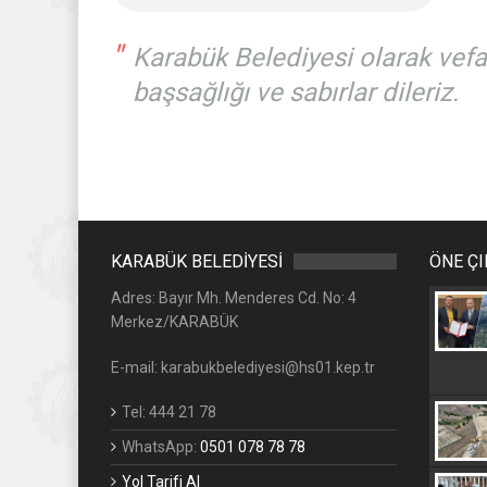
"
Karabük Belediyesi olarak vefat
başsağlığı ve sabırlar dileriz.
KARABÜK BELEDİYESİ
ÖNE Ç
Adres: Bayır Mh. Menderes Cd. No: 4
Merkez/KARABÜK
E-mail: karabukbelediyesi@hs01.kep.tr
Tel: 444 21 78
WhatsApp:
0501 078 78 78
Yol Tarifi Al