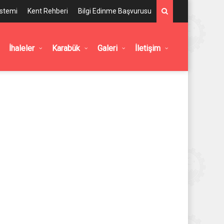
istemi
Kent Rehberi
Bilgi Edinme Başvurusu
İhaleler
Karabük
Galeri
İletişim