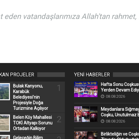
 eden vatandaşlarımıza Allah'tan rahmet, ke
IKAN PROJELER
YENİ HABERLER
Hafta Sonu Coşkusu
1
Bulak Kanyonu,
Yerden Devam Ediy
Karabük
08.08.2026
Belediyesi’nin
Projesiyle Doğa
Turizmine Açılıyor
Meydanlara Sığma
Coşku, Unutulmaz B
2
Belen Köy Mahallesi
08.08.2026
TOKİ Altyapı Sorunu
Ortadan Kalkıyor
Birlikteliğin ve Coş
Geleceğin Bilim