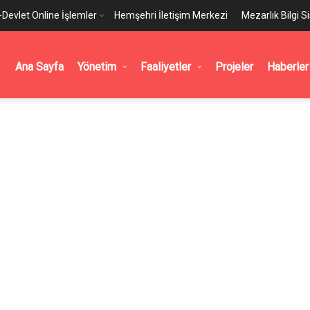
-Devlet Online İşlemler
Hemşehri İletişim Merkezi
Mezarlık Bilgi S
Ana Sayfa
Yönetim
Faaliyetler
Projeler
Haberler