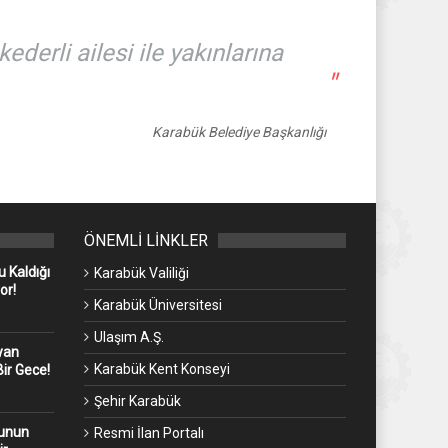
derli ailesi ile yakınlarına
"
Karabük Belediye Başkanlığı
ÖNEMLİ LİNKLER
 Kaldığı
Karabük Valiliği
or!
Karabük Üniversitesi
Ulaşım A.Ş.
yan
Karabük Kent Konseyi
ir Gece!
Şehir Karabük
kunun
Resmi İlan Portalı