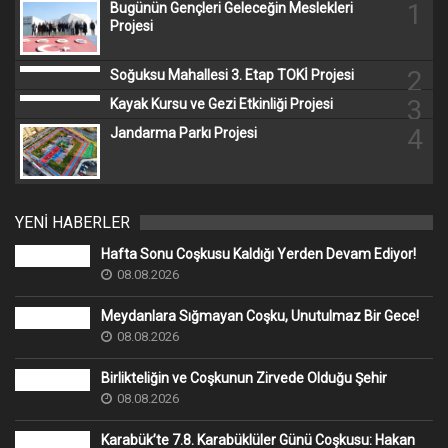
1
Bugünün Gençleri Geleceğin Meslekleri
Projesi
2
Soğuksu Mahallesi 3. Etap TOKİ Projesi
3
Kayak Kursu ve Gezi Etkinliği Projesi
4
Jandarma Parkı Projesi
YENİ HABERLER
Hafta Sonu Coşkusu Kaldığı Yerden Devam Ediyor!
08.08.2026
Meydanlara Sığmayan Coşku, Unutulmaz Bir Gece!
08.08.2026
Birlikteliğin ve Coşkunun Zirvede Olduğu Şehir
08.08.2026
Karabük’te 7.8. Karabüklüler Günü Coşkusu: Hakan