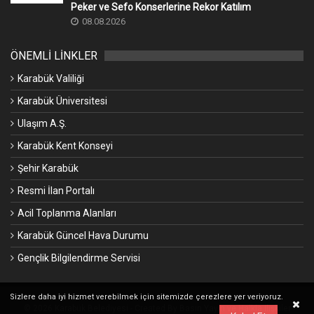
Peker ve Sefo Konserlerine Rekor Katılım
08.08.2026
ÖNEMLİ LİNKLER
Karabük Valiliği
Karabük Üniversitesi
Ulaşım A.Ş.
Karabük Kent Konseyi
Şehir Karabük
Resmi İlan Portalı
Acil Toplanma Alanları
Karabük Güncel Hava Durumu
Gençlik Bilgilendirme Servisi
Sizlere daha iyi hizmet verebilmek için sitemizde çerezlere yer veriyoruz.
© 2026 Karabük Belediyesi - Created By Basın Yayın ve Halkla İlişkiler