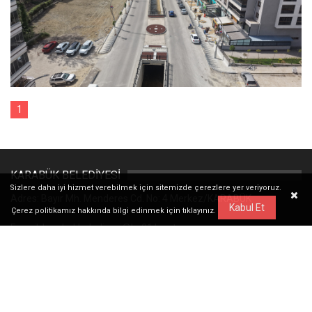
1
KARABÜK BELEDİYESİ
Sizlere daha iyi hizmet verebilmek için sitemizde çerezlere yer veriyoruz.
Adres: Bayır Mh. Menderes Cd. No: 4 Merkez/KARABÜK
Kabul Et
Çerez politikamız hakkında bilgi edinmek için
tıklayınız.
E-mail: karabukbelediyesi@hs01.kep.tr
Tel: 444 21 78
WhatsApp:
0501 078 78 78
Yol Tarifi Al