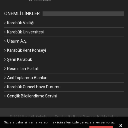
ÖNEMLİ LİNKLER
Karabük Valiliği
Karabük Üniversitesi
Ulaşım A.Ş.
Karabük Kent Konseyi
Şehir Karabük
Resmi İlan Portalı
Acil Toplanma Alanları
Karabük Güncel Hava Durumu
Gençlik Bilgilendirme Servisi
© 2026 Karabük Belediyesi - Created By Basın Yayın ve Halkla İlişkiler
Sizlere daha iyi hizmet verebilmek için sitemizde çerezlere yer veriyoruz.
Müdürlüğü.